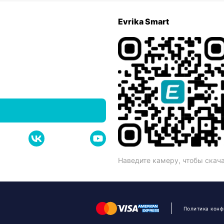
Evrika Smart
Наведите камеру, чтобы скач
Политика кон