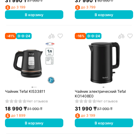
31 990
₸
37 990
₸
37 990
₸
50 990
₸
до 3 199
до 3 799
В корзину
В корзину
-
41
%
0-0-24
-
16
%
0-0-24
Чайник Tefal KI533811
Чайник электрический Tefal
KO1408E0
Нет отзывов
Нет отзывов
18 990
₸
31 990
₸
31 990
₸
37 990
₸
до 1 899
до 3 199
В корзину
В корзину