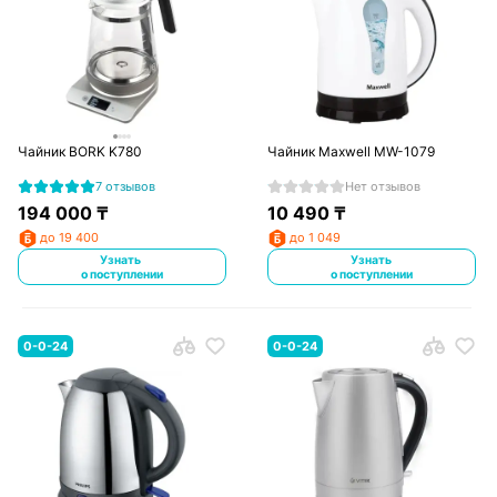
Чайник BORK K780
Чайник Maxwell MW-1079
7 отзывов
Нет отзывов
194 000
₸
10 490
₸
до 19 400
до 1 049
Узнать
Узнать
о поступлении
о поступлении
0-0-24
0-0-24