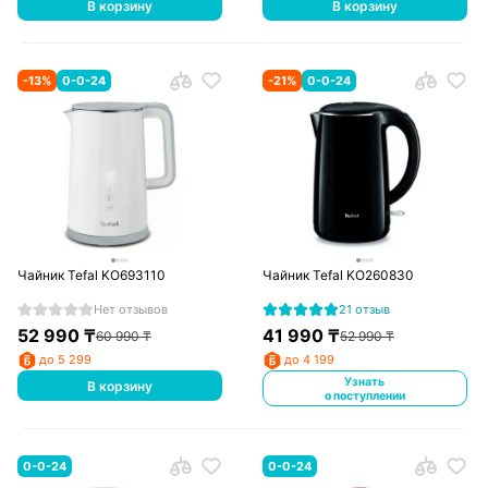
В корзину
В корзину
-
13
%
0-0-24
-
21
%
0-0-24
Чайник Tefal KO693110
Чайник Tefal KO260830
Нет отзывов
21 отзыв
52 990
₸
41 990
₸
60 990
₸
52 990
₸
до 5 299
до 4 199
Узнать
В корзину
о поступлении
0-0-24
0-0-24