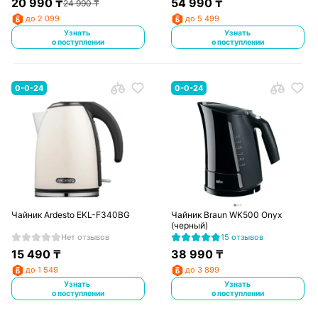
20 990
₸
54 990
₸
24 990
₸
до 2 099
до 5 499
Узнать
Узнать
о поступлении
о поступлении
0-0-24
0-0-24
Чайник Ardesto EKL-F340BG
Чайник Braun WK500 Onyx
(черный)
Нет отзывов
15 отзывов
15 490
₸
38 990
₸
до 1 549
до 3 899
Узнать
Узнать
о поступлении
о поступлении