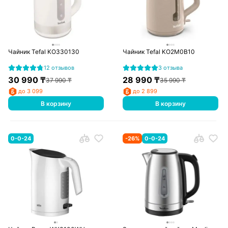
Чайник Tefal KO330130
Чайник Tefal KO2M0B10
12 отзывов
3 отзыва
30 990
₸
28 990
₸
37 990
₸
35 990
₸
до 3 099
до 2 899
В корзину
В корзину
0-0-24
-
26
%
0-0-24