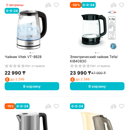
С витрины
-
50
%
0-0-24
0-0-24
Чайник Vitek VT-8828
Электрический чайник Tefal
KI840830
Нет отзывов
Нет отзывов
22 990
₸
23 990
₸
47 990
₸
до 2 299
до 2 399
В корзину
В корзину
-
15
%
0-0-24
0-0-24