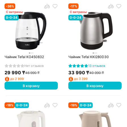
-
36
%
-
17
%
С витрины
С витрины
0-0-24
0-0-24
Чайник Tefal KO450832
Чайник Tefal KKI280D30
Нет отзывов
13 отзывов
29 990
₸
33 990
₸
46 990
₸
40 990
₸
до 2 999
до 3 399
В корзину
В корзину
-
18
%
0-0-24
-
19
%
0-0-24