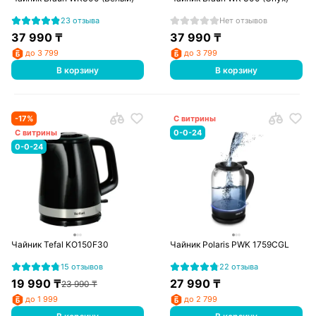
23 отзыва
Нет отзывов
37 990
₸
37 990
₸
до 3 799
до 3 799
В корзину
В корзину
-
17
%
С витрины
С витрины
0-0-24
0-0-24
Чайник Tefal KO150F30
Чайник Polaris PWK 1759CGL
15 отзывов
22 отзыва
19 990
₸
27 990
₸
23 990
₸
до 1 999
до 2 799