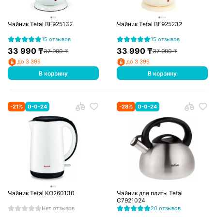
Чайник Tefal BF925132
Чайник Tefal BF925232
15 отзывов
15 отзывов
33 990
₸
33 990
₸
37 990
₸
37 990
₸
до 3 399
до 3 399
В корзину
В корзину
-
21
%
0-0-24
-
28
%
0-0-24
Чайник Tefal KO260130
Чайник для плиты Tefal
C7921024
Нет отзывов
20 отзывов