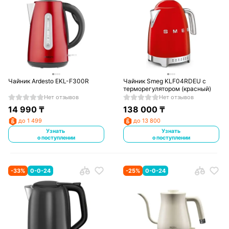
Чайник Ardesto EKL-F300R
Чайник Smeg KLF04RDEU с
терморегулятором (красный)
Нет отзывов
Нет отзывов
14 990
₸
138 000
₸
до 1 499
до 13 800
Узнать
Узнать
о поступлении
о поступлении
-
33
%
0-0-24
-
25
%
0-0-24