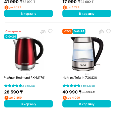
41 990
₸
17 990
₸
52 990
₸
24 990
₸
до 4 199
до 1 799
В корзину
В корзину
С витрины
-
20
%
0-0-24
0-0-24
Чайник Redmond RK-M1791
Чайник Tefal KI730830
2 отзыва
5 отзывов
28 590
₸
40 990
₸
50 990
₸
до 2 859
до 4 099
В корзину
В корзину