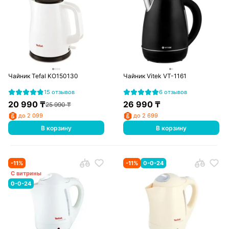
Чайник Tefal KO150130
Чайник Vitek VT-1161
15 отзывов
6 отзывов
20 990
₸
26 990
₸
25 990
₸
до 2 099
до 2 699
В корзину
В корзину
-
11
%
-
11
%
0-0-24
С витрины
0-0-24