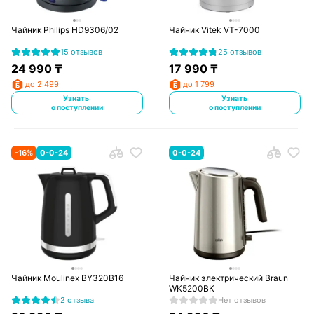
Чайник Philips HD9306/02
Чайник Vitek VT-7000
15 отзывов
25 отзывов
24 990
₸
17 990
₸
до 2 499
до 1 799
Узнать
Узнать
о поступлении
о поступлении
-
16
%
0-0-24
0-0-24
Чайник Moulinex BY320B16
Чайник электрический Braun
WK5200BK
2 отзыва
Нет отзывов