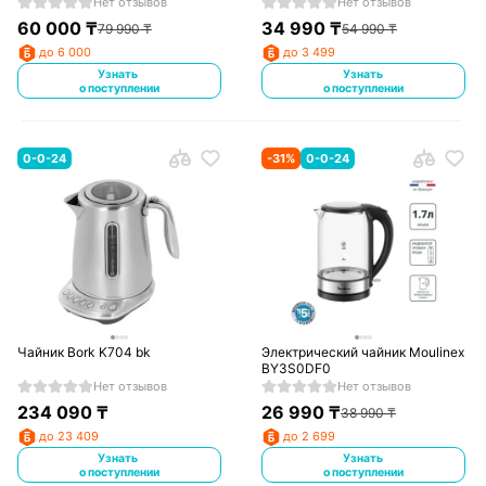
Нет отзывов
Нет отзывов
60 000
₸
34 990
₸
79 990
₸
54 990
₸
до 6 000
до 3 499
Узнать
Узнать
о поступлении
о поступлении
0-0-24
-
31
%
0-0-24
Чайник Bork K704 bk
Электрический чайник Moulinex
BY3S0DF0
Нет отзывов
Нет отзывов
234 090
₸
26 990
₸
38 990
₸
до 23 409
до 2 699
Узнать
Узнать
о поступлении
о поступлении