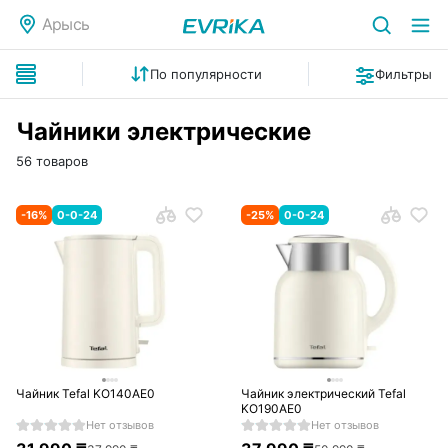
Арысь
По популярности
Фильтры
Чайники электрические
56 товаров
-
16
%
0-0-24
-
25
%
0-0-24
Чайник Tefal KO140AE0
Чайник электрический Tefal
KO190AE0
Нет отзывов
Нет отзывов