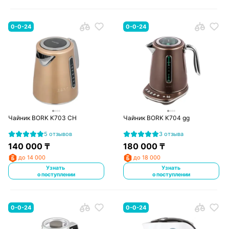
0-0-24
0-0-24
Чайник BORK K703 CH
Чайник BORK K704 gg
5 отзывов
3 отзыва
140 000
₸
180 000
₸
до 14 000
до 18 000
Узнать
Узнать
о поступлении
о поступлении
0-0-24
0-0-24