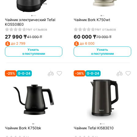
Чайник электрический Tefal
Чайник Bork K750wt
KO5S08E0
Нет отзывов
Нет отзывов
27 990
₸
60 000
₸
41 990
₸
79 990
₸
до 2 799
до 6 000
Узнать
Узнать
о поступлении
о поступлении
-
25
%
0-0-24
-
36
%
0-0-24
Чайник Bork K750bk
Чайник Tefal KI583E10