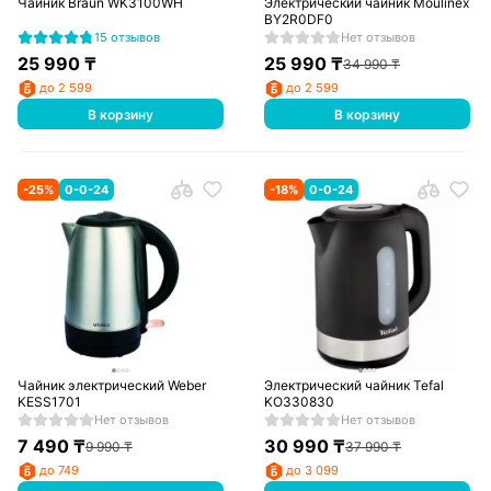
Чайник Braun WK3100WH
Электрический чайник Moulinex
BY2R0DF0
15 отзывов
Нет отзывов
25 990
₸
25 990
₸
34 990
₸
до 2 599
до 2 599
В корзину
В корзину
-
25
%
0-0-24
-
18
%
0-0-24
Чайник электрический Weber
Электрический чайник Tefal
KESS1701
KO330830
Нет отзывов
Нет отзывов
7 490
₸
30 990
₸
9 990
₸
37 990
₸
до 749
до 3 099