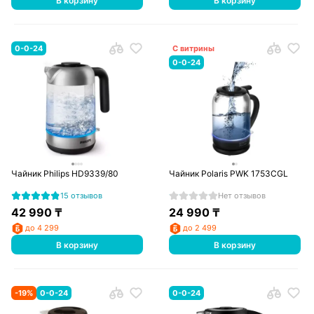
В корзину
В корзину
0-0-24
С витрины
0-0-24
Чайник Philips HD9339/80
Чайник Polaris PWK 1753CGL
15 отзывов
Нет отзывов
42 990
₸
24 990
₸
до 4 299
до 2 499
В корзину
В корзину
-
19
%
0-0-24
0-0-24