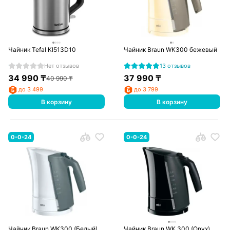
Чайник Tefal KI513D10
Чайник Braun WK300 бежевый
Нет отзывов
13 отзывов
34 990
₸
37 990
₸
40 990
₸
до 3 499
до 3 799
В корзину
В корзину
0-0-24
0-0-24
Чайник Braun WK300 (Белый)
Чайник Braun WK 300 (Onyx)