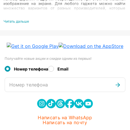
изображение на экране. Для любого гаджета можно найти
множество вариантов от разных производителей, которые
будут существенно различаться по цене. Защитная пленка на
телефон может быть глянцевой или матовой, олеофобной или
Читать дальше
гидрогелевой, предназначаться для дисплея или задней
панели гаджета. В интернет-магазине Evrika можно с выгодой
купить защитную пленку для любого смартфона. Лучшие
защитные пленки помогают избежать дорогостоящей замены
дисплея и надолго сохраняют товарный вид, что позволяет
выгодно продать гаджет даже спустя много лет после
покупки. Если вы привыкли носить телефон в кармане, то это
оптимальный вариант как спасти его от преждевременного
Получайте новые акции и скидки одним из первых!
износа. Защитная пленка, цена которой существенно ниже,
чем у стекла, эффективно противостоит царапинам, сколам,
трещинам и другим издержкам эксплуатации.
Номер телефона
Email
Качественные защитные пленки в Алматы
Номер телефона
Они имеют и другие преимущества по сравнению со стеклом:
намного тоньше, едва заметны на экране, не влияют на
скорость отклика, их можно быстро и недорого поменять
своими руками. Обратите внимание, что в наличии в нашем
интернет-магазине имеются и такие интересные модели как
зеркальные, превращающие выключенный экран в настоящее
зеркало, и anti-spy, которые сужают угол обзора и не позволят
Написать на WhatsApp
подглядывать за вашими действиями. Олеофобные избавляют
Написать на почту
от появления отпечатков пальцев – стандартной «болезни»
самых бюджетных моделей, затрудняющей обзор информации