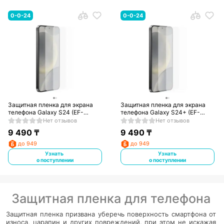
0-0-24
0-0-24
Защитная пленка для экрана
Защитная пленка для экрана
телефона Galaxy S24 (EF-
телефона Galaxy S24+ (EF-
US921CTEGRU)
US926CTEGRU)
Нет отзывов
Нет отзывов
9 490
₸
9 490
₸
до 949
до 949
Узнать
Узнать
о поступлении
о поступлении
Защитная пленка для телефона
Защитная пленка призвана уберечь поверхность смартфона от
износа, царапин и других повреждений, при этом не искажая