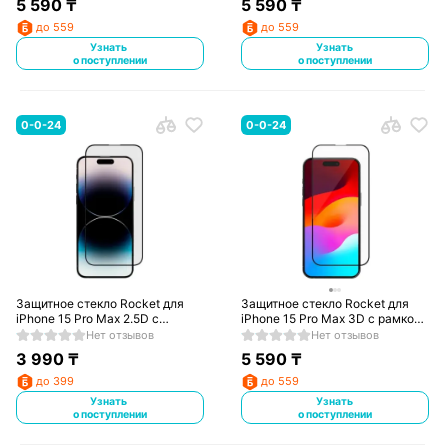
5 590
₸
5 590
₸
до 559
до 559
Узнать
Узнать
о поступлении
о поступлении
0-0-24
0-0-24
Защитное стекло Rocket для
Защитное стекло Rocket для
iPhone 15 Pro Max 2.5D с
iPhone 15 Pro Max 3D с рамкой
рамкой (RGL519BL03AAC67P-
(RGL523BL03AE3D67P-I23)
Нет отзывов
Нет отзывов
I23)
3 990
₸
5 590
₸
до 399
до 559
Узнать
Узнать
о поступлении
о поступлении