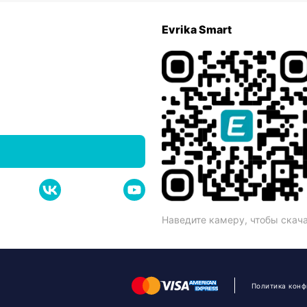
Evrika Smart
Наведите камеру, чтобы скач
Политика кон