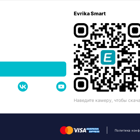
Evrika Smart
Наведите камеру, чтобы скач
Политика кон