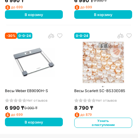
6 990
₸
6 990
₸
9 990
₸
до 699
до 699
В корзину
В корзину
-
30
%
0-0-24
0-0-24
Весы Weber EB9090H-S
Весы Scarlett SC-BS33E085
Нет отзывов
Нет отзывов
6 990
₸
8 790
₸
9 990
₸
до 699
до 879
Узнать
В корзину
о поступлении