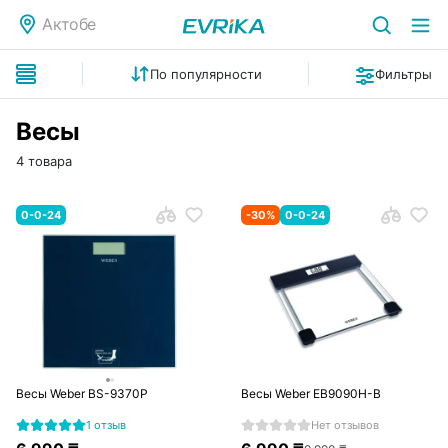
Актобе
По популярности
Фильтры
Весы
4 товара
0-0-24
-
30
%
0-0-24
Весы Weber BS-9370P
Весы Weber EB9090H-B
1 отзыв
Нет отзывов