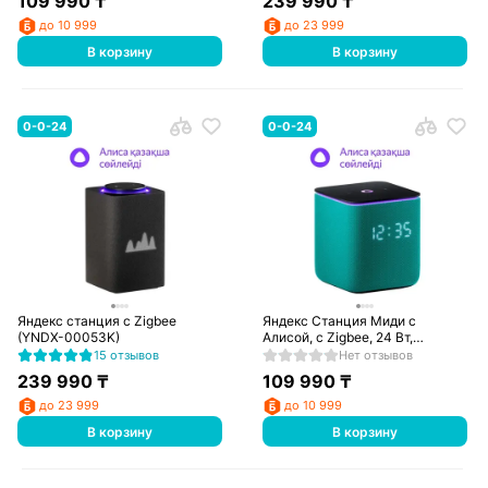
109 990
₸
239 990
₸
до 10 999
до 23 999
В корзину
В корзину
0-0-24
0-0-24
Яндекс станция с Zigbee
Яндекс Станция Миди с
(YNDX-00053K)
Алисой, с Zigbee, 24 Вт,
изумрудный
15 отзывов
Нет отзывов
239 990
₸
109 990
₸
до 23 999
до 10 999
В корзину
В корзину