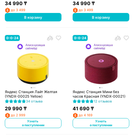
34 990
₸
34 990
₸
до 3 499
до 3 499
В корзину
В корзину
0-0-24
0-0-24
Яндекс Станция Лайт Желтая
Яндекс Станция Мини без
(YNDX-00025 Yellow)
часов Красная (YNDX-00021)
34 отзыва
12 отзывов
29 990
₸
41 690
₸
до 2 999
до 4 169
Узнать
Узнать
о поступлении
о поступлении