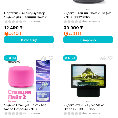
Портативный аккумулятор
Яндекс Станция Лайт 2 Графит
Яндекс для Станции Лайт 2
YNDX-00026GRY
YNDX-00651
Нет отзывов
Нет отзывов
12 490
₸
39 990
₸
до 1 249
до 3 999
В корзину
В корзину
0-0-24
0-0-24
Яндекс Станция Лайт 2 без
Яндекс станция Дуо Макс
часов Розовый YNDX-
Green (YNDX-00055)
00028PNK
Нет отзывов
Нет отзывов