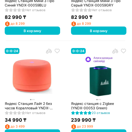
Яндекс Станция Мини 3 Про
Яндекс Станция Мини 3 Про
Синий YNDX-00059BLU
Серый YNDX-00059GRY
Нет отзывов
Нет отзывов
82 990
₸
82 990
₸
до 8 299
до 8 299
В корзину
В корзину
0-0-24
0-0-24
Яндекс Станция Лайт 2 без
Яндекс станция с Zigbee
часов Коралловый YNDX-
(YNDX-00053 Green)
00028ORG
Нет отзывов
20 отзывов
34 990
₸
239 990
₸
до 3 499
до 23 999