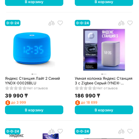
В корзину
В корзину
0-0-24
0-0-24
Яндекс Станция Лайт 2 Синий
Умная колонка Яндекс Станция
YNDX-00026BLU
3 с Zigbee Серый (YNDX-
00060GRY)
Нет отзывов
Нет отзывов
39 990
₸
186 990
₸
до 3 999
до 18 699
В корзину
В корзину
0-0-24
0-0-24