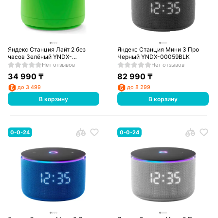
Яндекс Станция Лайт 2 без
Яндекс Станция Мини 3 Про
часов Зелёный YNDX-
Черный YNDX-00059BLK
00028GRN
Нет отзывов
Нет отзывов
34 990
₸
82 990
₸
до 3 499
до 8 299
В корзину
В корзину
0-0-24
0-0-24