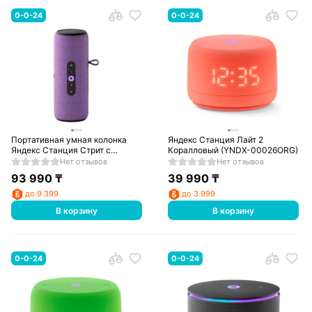
0-0-24
0-0-24
Портативная умная колонка
Яндекс Станция Лайт 2
Яндекс Станция Стрит с
Коралловый (YNDX-00026ORG)
Алисой Фиолетовая (YNDX-
Нет отзывов
Нет отзывов
00030VIO)
93 990
₸
39 990
₸
до 9 399
до 3 999
В корзину
В корзину
0-0-24
0-0-24