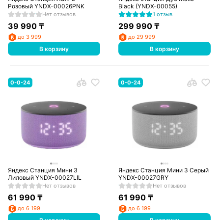
Розовый YNDX-00026PNK
Black (YNDX-00055)
Нет отзывов
1 отзыв
39 990
₸
299 990
₸
до 3 999
до 29 999
В корзину
В корзину
0-0-24
0-0-24
Яндекс Станция Мини 3
Яндекс Станция Мини 3 Серый
Лиловый YNDX-00027LIL
YNDX-00027GRY
Нет отзывов
Нет отзывов
61 990
₸
61 990
₸
до 6 199
до 6 199