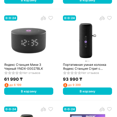
В корзину
В корзину
0-0-24
0-0-24
Яндекс Станция Мини 3
Портативная умная колонка
Черный YNDX-00027BLK
Яндекс Станция Стрит с
Алисой Черная (YNDX-
Нет отзывов
Нет отзывов
00030BLK)
61 990
₸
93 990
₸
до 6 199
до 9 399
В корзину
В корзину
0-0-24
0-0-24