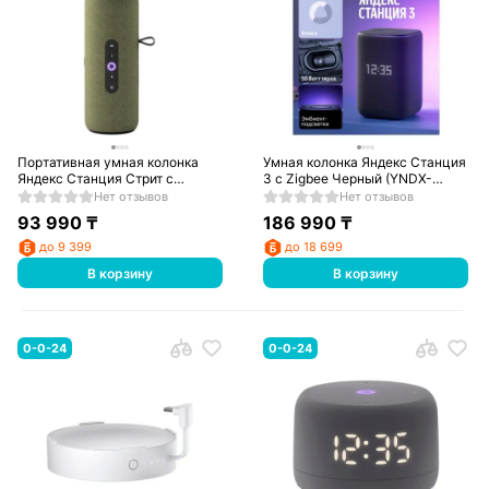
Портативная умная колонка
Умная колонка Яндекс Станция
Яндекс Станция Стрит с
3 с Zigbee Черный (YNDX-
Алисой Зеленая (YNDX-
00060BLK)
Нет отзывов
Нет отзывов
00030GRN)
93 990
₸
186 990
₸
до 9 399
до 18 699
В корзину
В корзину
0-0-24
0-0-24