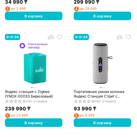
34 990
₸
299 990
₸
до 3 499
до 29 999
В корзину
В корзину
0-0-24
0-0-24
Яндекс станция с Zigbee
Портативная умная колонка
(YNDX-00053 Бирюзовый)
Яндекс Станция Стрит с
Алисой Серая (YNDX-
Нет отзывов
Нет отзывов
00030GRY)
239 990
₸
93 990
₸
до 23 999
до 9 399
В корзину
В корзину