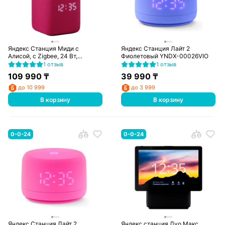
Яндекс Станция Миди с
Яндекс Станция Лайт 2
Алисой, с Zigbee, 24 Вт,
Фиолетовый YNDX-00026VIO
розовая
1 отзыв
1 отзыв
109 990
₸
39 990
₸
до 10 999
до 3 999
В корзину
В корзину
0-0-24
0-0-24
Яндекс Станция Лайт 2
Яндекс станция Дуо Макс