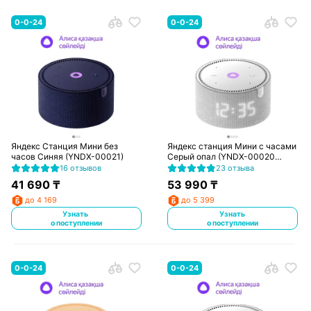
0-0-24
0-0-24
Яндекс Станция Мини без
Яндекс станция Мини с часами
часов Синяя (YNDX-00021)
Серый опал (YNDX-00020
Gray)
16 отзывов
23 отзыва
41 690
₸
53 990
₸
до 4 169
до 5 399
Узнать
Узнать
о поступлении
о поступлении
0-0-24
0-0-24