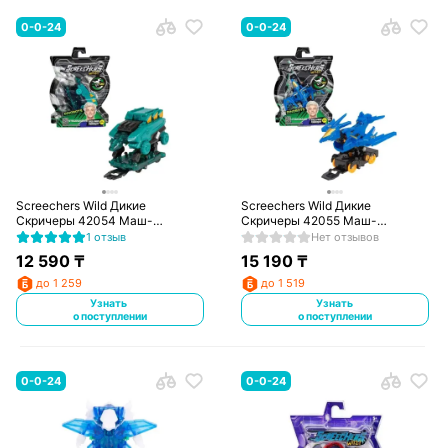
0-0-24
0-0-24
Screechers Wild Дикие
Screechers Wild Дикие
Скричеры 42054 Маш-
Скричеры 42055 Маш-
трансформер Стегозавр Дино
трансформер Птерозавр Дино
1 отзыв
Нет отзывов
720. ТМ
720. ТМ
12 590
₸
15 190
₸
до 1 259
до 1 519
Узнать
Узнать
о поступлении
о поступлении
0-0-24
0-0-24