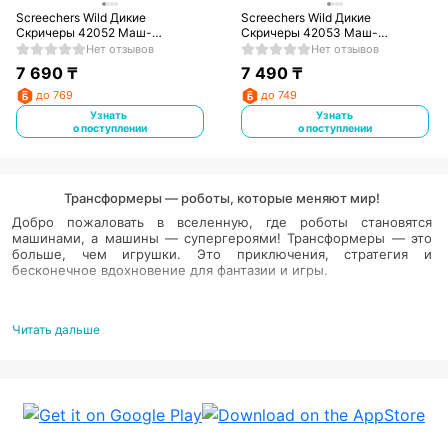
Screechers Wild Дикие
Screechers Wild Дикие
Скричеры 42052 Маш-
Скричеры 42053 Маш-
трансформер Раптор Дино 720.
трансформер Анкилозавр Дино
Нет отзывов
Нет отзывов
ТМ
720. ТМ
7 690
₸
7 490
₸
до 769
до 749
Узнать
Узнать
о поступлении
о поступлении
Трансформеры — роботы, которые меняют мир!
Добро пожаловать в вселенную, где роботы становятся
машинами, а машины — супергероями! Трансформеры — это
больше, чем игрушки. Это приключения, стратегия и
бесконечное вдохновение для фантазии и игры.
Мгновенное превращение
Сложи машину — и у тебя в руках могучий робот!
Читать дальше
Трансформеры развивают ловкость рук и пространственное
мышление.
Играй вместе
Идеально для совместных игр с друзьями и родителями —
собирайте коллекции, создавайте собственные истории и
участвуйте в трансформер-баталиях!