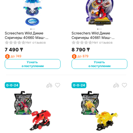
Screechers Wild Дикие
Screechers Wild Дикие
Скричеры 40660 Маш-
Скричеры 40661 Маш-
трансформер Сторм Найт S1
трансформер Спиралинг
Нет отзывов
Нет отзывов
ТМ
Хантер S1 Screechers Wild
7 490
₸
8 790
₸
до 749
до 879
Узнать
Узнать
о поступлении
о поступлении
0-0-24
0-0-24