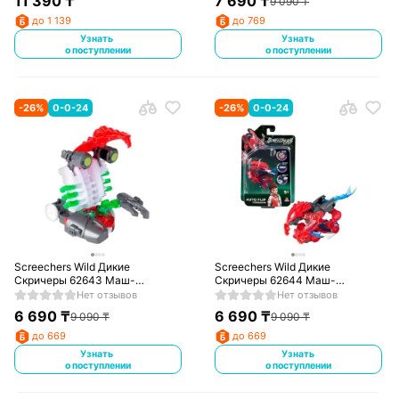
11 390
₸
7 690
₸
9 090
₸
до 1 139
до 769
Узнать
Узнать
о поступлении
о поступлении
-
26
%
0-0-24
-
26
%
0-0-24
Screechers Wild Дикие
Screechers Wild Дикие
Скричеры 62643 Маш-
Скричеры 62644 Маш-
трансформер Автофлип
трансформер Автофлип
Нет отзывов
Нет отзывов
Дарккло S5
Фаермэйн S5
6 690
₸
6 690
₸
9 090
₸
9 090
₸
до 669
до 669
Узнать
Узнать
о поступлении
о поступлении