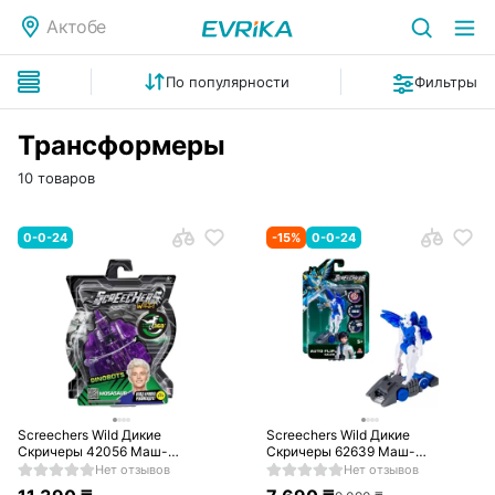
Актобе
По популярности
Фильтры
Трансформеры
10 товаров
0-0-24
-
15
%
0-0-24
Screechers Wild Дикие
Screechers Wild Дикие
Скричеры 42056 Маш-
Скричеры 62639 Маш-
трансформер Мозазавр Дино
трансформер Робот Геллер S5
Нет отзывов
Нет отзывов
360. ТМ