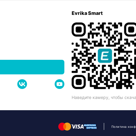
Evrika Smart
Наведите камеру, чтобы скач
Политика кон