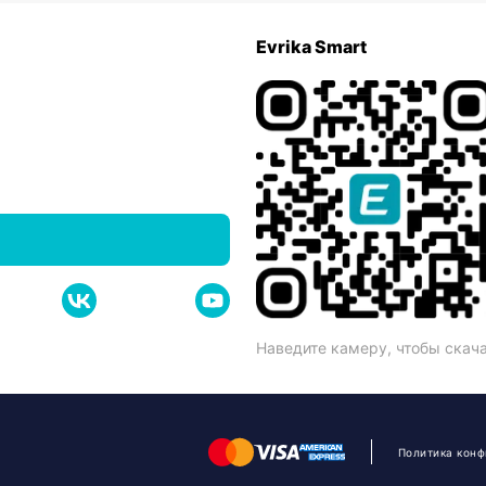
Evrika Smart
Наведите камеру, чтобы скач
Политика кон