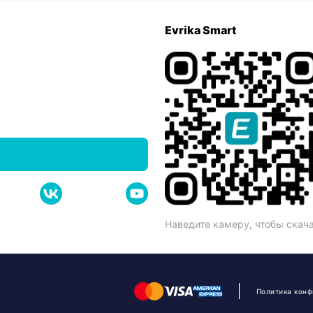
Evrika Smart
Наведите камеру, чтобы скач
Политика кон