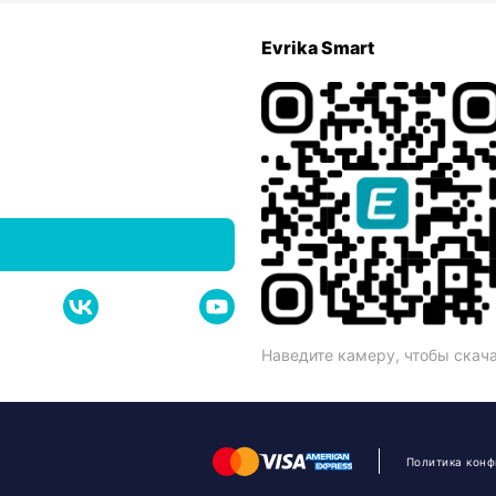
Evrika Smart
Наведите камеру, чтобы скач
Политика кон