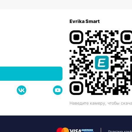
Evrika Smart
Наведите камеру, чтобы скач
Политика кон