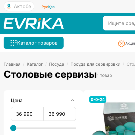
Актобе
Рус
Қаз
Каталог товаров
Акци
Главная
/
Каталог
/
Посуда
/
Посуда для сервировки
/
Сто
Столовые сервизы
1 товар
0-0-24
Цена