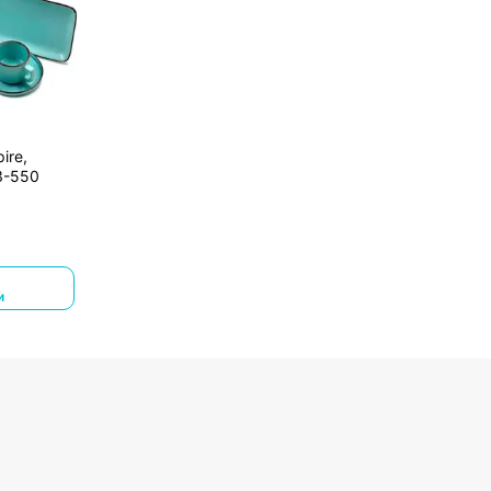
ire,
3-550
и