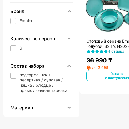
Бренд
Empier
Количество персон
Столовый сервиз Emp
Голубой, 32Пр, H202
6
4 отзыва
36 990
₸
Состав набора
до 3 699
Узнать
подтарельник /
о поступлени
десертная / суповая /
чашка / блюдце /
прямоугольная тарелка
Материал