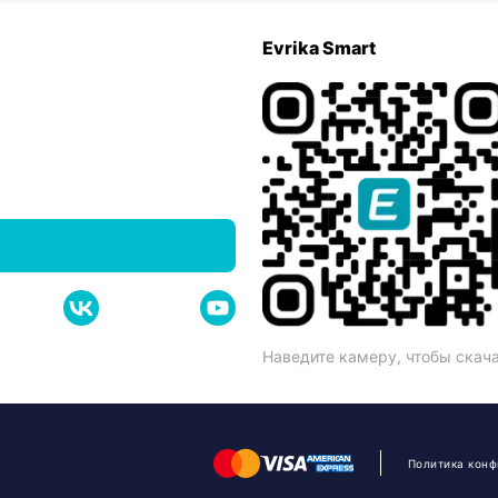
Evrika Smart
Наведите камеру, чтобы скач
Политика кон