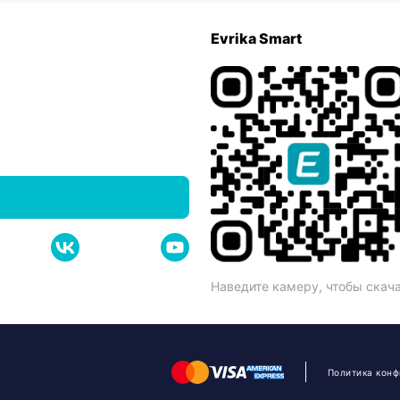
Evrika Smart
Наведите камеру, чтобы скач
Политика кон