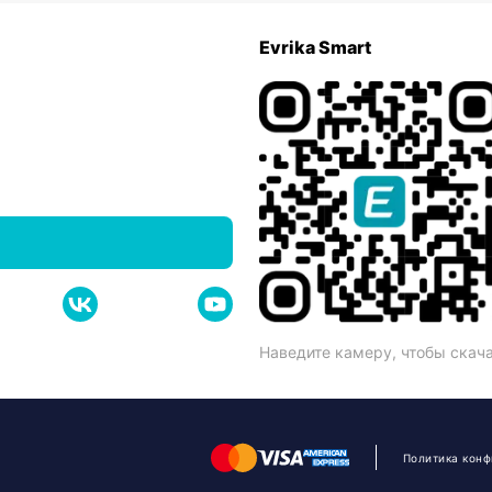
Evrika Smart
Наведите камеру, чтобы скач
Политика кон