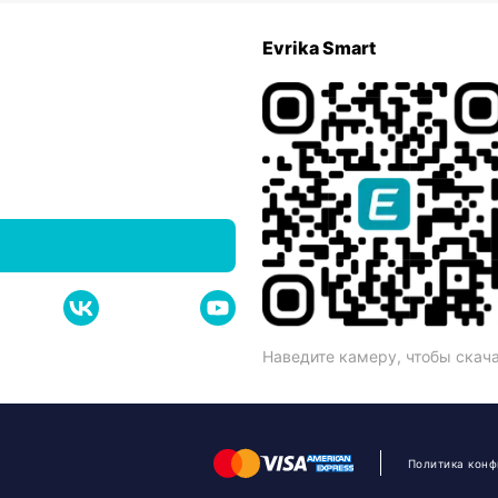
Evrika Smart
Наведите камеру, чтобы скач
Политика кон