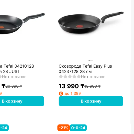
а Tefal 04210128
Сковорода Tefal Easy Plus
а 28 JUST
04237128 28 см
Нет отзывов
Нет отзывов
₸
13 990
₸
20 990
₸
18 990
₸
9
до 1 399
В корзину
В корзину
0-24
-
21
%
0-0-24