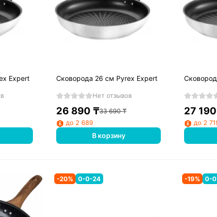
ex Expert
Сковорода 26 см Pyrex Expert
Сковорода
ов
Нет отзывов
26 890
₸
27 190
33 690
₸
до 2 689
до 2 71
В корзину
-
20
%
0-0-24
-
19
%
0-0