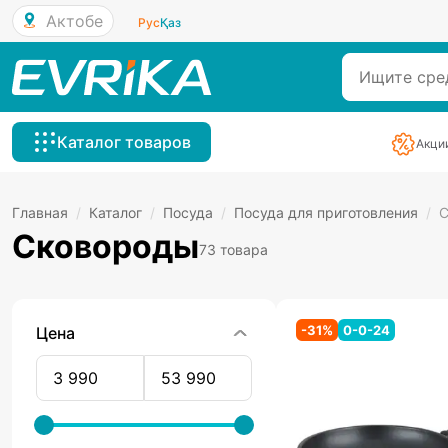
Актобе
Рус
Қаз
Каталог товаров
Акци
Главная
/
Каталог
/
Посуда
/
Посуда для приготовления
/
С
Сковороды
73 товара
-
31
%
0-0-24
Цена