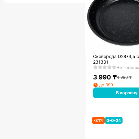
Сковорода D28*4,5 с
231331
Нет отзыв
3 990
₸
4 990
₸
до 399
В корзину
-
31
%
0-0-24