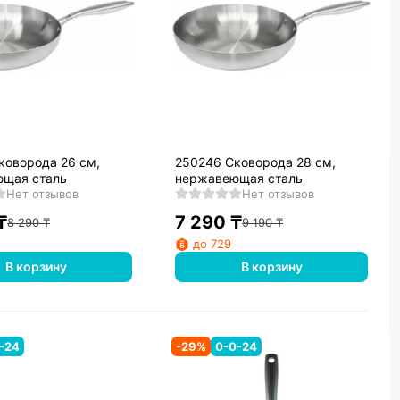
коворода 26 см,
250246 Сковорода 28 см,
щая сталь
нержавеющая сталь
Нет отзывов
Нет отзывов
₸
7 290
₸
8 290
₸
9 190
₸
до 729
В корзину
В корзину
-24
-
29
%
0-0-24