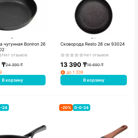
 чугунная Boniron 26
Сковорода Resto 28 см 93024
02
Нет отзывов
Нет отзывов
₸
13 390
₸
24 390
₸
16 690
₸
9
до 1 339
В корзину
В корзину
0-24
-
20
%
0-0-24