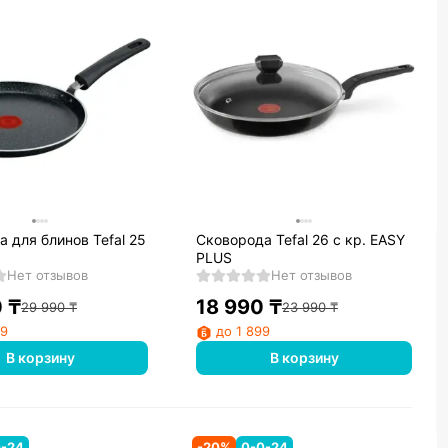
 для блинов Tefal 25
Сковорода Tefal 26 с кр. EASY
PLUS
Нет отзывов
Нет отзывов
0
₸
18 990
₸
29 990
₸
23 990
₸
99
до 1 899
В корзину
В корзину
0-24
-
20
%
0-0-24