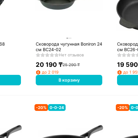
868
Сковорода чугунная Boniron 24
Сковорода
см ВС24-02
см ВС26-
Нет отзывов
20 190
₸
19 590
25 290
₸
до 2 019
до 1 95
В корзину
-
20
%
0-0-24
-
20
%
0-