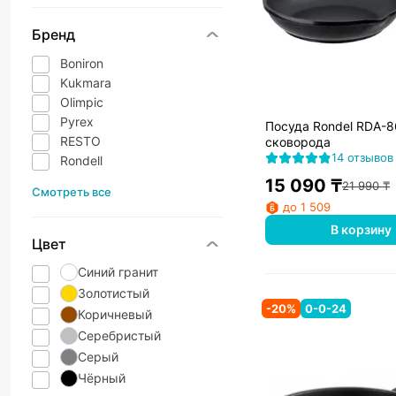
Бренд
Boniron
Kukmara
Olimpic
Pyrex
Посуда Rondel RDA-
RESTO
сковорода
14 отзывов
Rondell
15 090
₸
21 990
₸
Смотреть все
до 1 509
В корзину
Цвет
Синий гранит
Золотистый
-
20
%
0-0-24
Коричневый
Серебристый
Серый
Чёрный