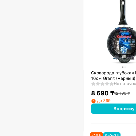
Сковорода глубокая
16см Granit (Черный)
Нет отзыв
8 690
₸
12 190
₸
до 869
В корзину
-
20
%
0-0-24