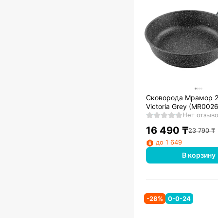
Сковорода Мрамор 26см
Victoria Grey (MR002
Нет отзыв
16 490
₸
23 790
₸
до 1 649
В корзину
-
28
%
0-0-24