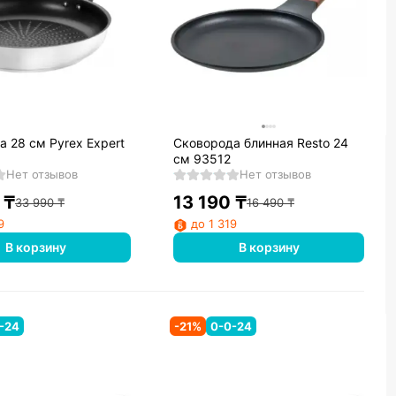
 28 см Pyrex Expert
Сковорода блинная Resto 24
см 93512
Нет отзывов
Нет отзывов
₸
13 190
₸
33 990
₸
16 490
₸
9
до 1 319
В корзину
В корзину
-24
-
21
%
0-0-24