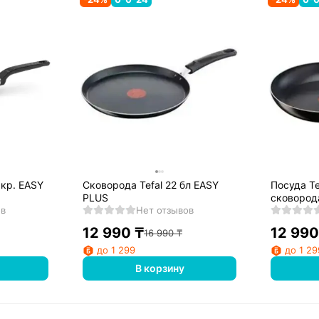
 кр. EASY
Сковорода Tefal 22 бл EASY
Посуда Te
PLUS
сковород
ов
Нет отзывов
12 990
₸
12 990
16 990
₸
до 1 299
до 1 29
В корзину