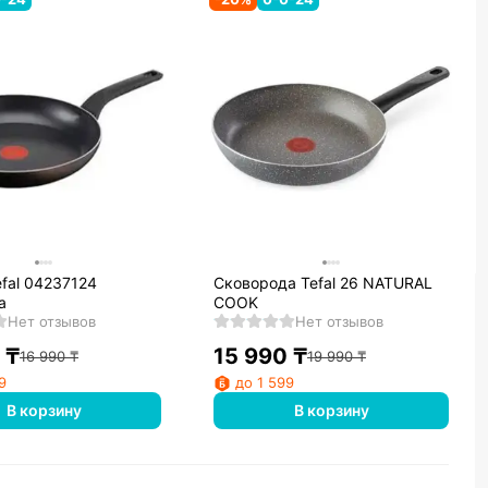
fal 04237124
Сковорода Tefal 26 NATURAL
а
COOK
Нет отзывов
Нет отзывов
₸
15 990
₸
16 990
₸
19 990
₸
9
до 1 599
В корзину
В корзину