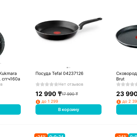
 Kukmara
Посуда Tefal 04237126
Сковорода
, сггч160а
Brut
ов
Нет отзывов
12 990
₸
23 99
17 990
₸
до 1 299
до 2 3
В корзину
-
24
%
0-0-24
-
24
%
0-