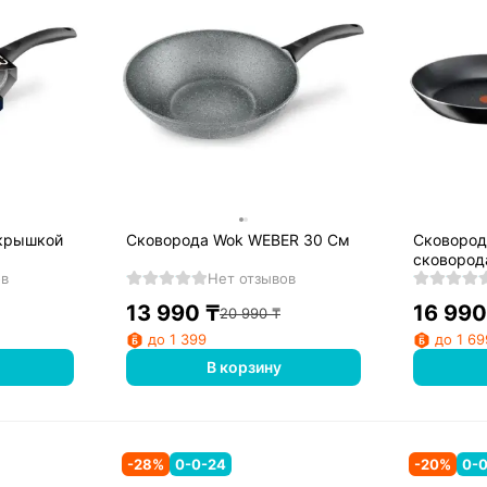
Сковорода Wok WEBER 30 См
Сковород
сковород
ов
Нет отзывов
13 990
₸
16 990
20 990
₸
до 1 399
до 1 69
В корзину
-
28
%
0-0-24
-
20
%
0-