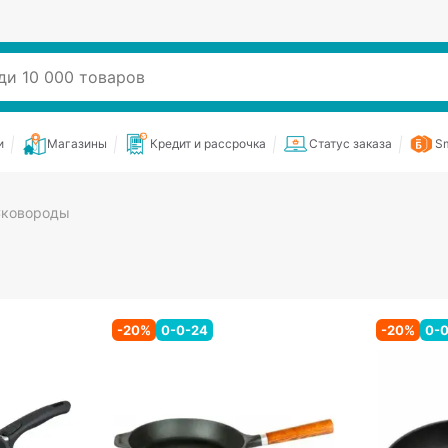
и
Магазины
Кредит и рассрочка
Статус заказа
Sm
ковороды
-
20
%
0-0-24
-
20
%
0-