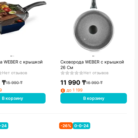
шкой
Сковорода WEBER с крышкой
26 См
Нет отзывов
Нет отзывов
0
₸
11 990
₸
15 990
₸
16 990
₸
9
до 1 199
В корзину
В корзину
-24
-
26
%
0-0-24