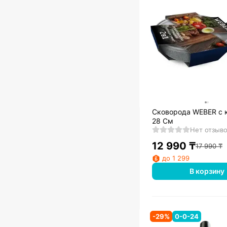
Сковорода WEBER с крышкой
28 См
Нет отзыв
12 990
₸
17 990
₸
до 1 299
В корзину
-
29
%
0-0-24