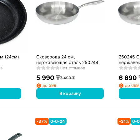
м (24см)
Сковорода 24 см,
250245 С
нержавеющая сталь 250244
нержавею
ов
Нет отзывов
5 990
₸
6 690
7 490
₸
до 599
до 669
В корзину
-
37
%
0-0-24
-
31
%
0-0