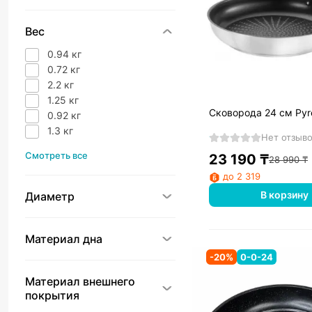
Вес
0.94 кг
0.72 кг
2.2 кг
1.25 кг
Сковорода 24 см Pyr
0.92 кг
1.3 кг
Нет отзыв
Смотреть все
23 190
₸
28 990
₸
до 2 319
В корзину
Диаметр
Материал дна
-
20
%
0-0-24
Материал внешнего
покрытия