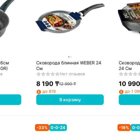
Сковорода блинная WEBER 24
Сковорода WEBER с кры
6GR)
См
24 См
ов
Нет отзывов
8 190
₸
10 99
12 990
₸
до 819
до 1 09
В корзину
-
33
%
0-0-24
-
19
%
0-0