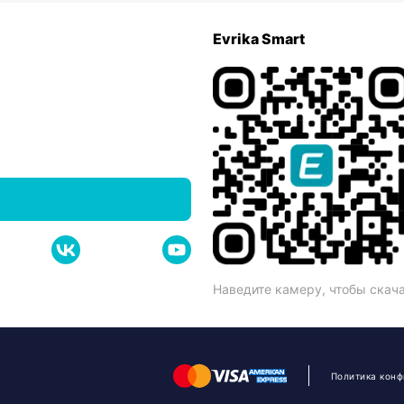
Evrika Smart
Наведите камеру, чтобы скач
Политика кон