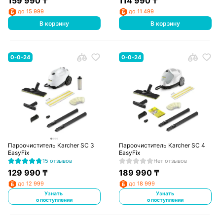
159 990
₸
114 990
₸
до 15 999
до 11 499
В корзину
В корзину
0-0-24
0-0-24
Пароочиститель Karcher SC 3
Пароочиститель Karcher SC 4
EasyFix
EasyFix
15 отзывов
Нет отзывов
129 990
₸
189 990
₸
до 12 999
до 18 999
Узнать
Узнать
о поступлении
о поступлении