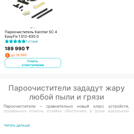
Пароочиститель Karcher SC 4
EasyFix 1.512-630.0
1 отзыв
189 990
₸
до 18 999
Узнать
о поступлении
Пароочистители зададут жару
любой пыли и грязи
Пароочистители – сравнительно новый класс устройств,
призванных помочь хозяйке обеспечить в доме идеальную
чистоту. Обработка горячим паром заметно усиливает эффект
от более привычных способов избавиться от грязи.
Пароочиститель для дома – идеальное средство, чтобы
Читать дальше
побороться с самими стойкими и неприятными загрязнениями,