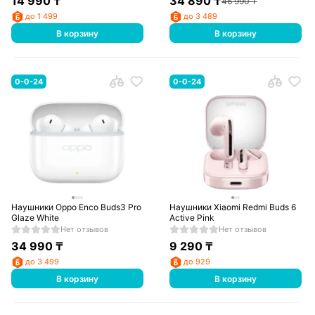
14 990
₸
34 890
₸
46 990
₸
до 1 499
до 3 489
В корзину
В корзину
0-0-24
0-0-24
Наушники Орро Enco Buds3 Pro
Наушники Xiaomi Redmi Buds 6
Glaze White
Active Pink
Нет отзывов
Нет отзывов
34 990
₸
9 290
₸
до 3 499
до 929
В корзину
В корзину