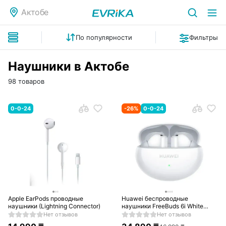
Актобе
По популярности
Фильтры
Наушники в Актобе
98 товаров
0-0-24
-
26
%
0-0-24
Apple EarPods проводные
Huawei беспроводные
наушники (Lightning Connector)
наушники FreeBuds 6i White
(Orca-T100)
Нет отзывов
Нет отзывов