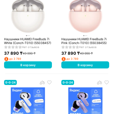
Наушники HUAWEI FreeBuds 7i
Наушники HUAWEI FreeBuds 7i
White (Conch-T010) (55038457)
Pink (Conch-T010) (55038455)
Нет отзывов
Нет отзывов
37 890
₸
37 890
₸
49 990
₸
49 990
₸
до 3 789
до 3 789
В корзину
В корзину
0-0-24
0-0-24