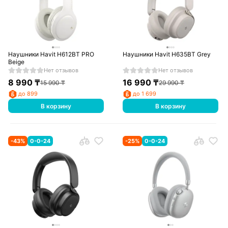
Наушники Havit H612BT PRO
Наушники Havit H635BT Grey
Beige
Нет отзывов
Нет отзывов
8 990
₸
16 990
₸
15 990
₸
29 990
₸
до 899
до 1 699
В корзину
В корзину
-
43
%
0-0-24
-
25
%
0-0-24