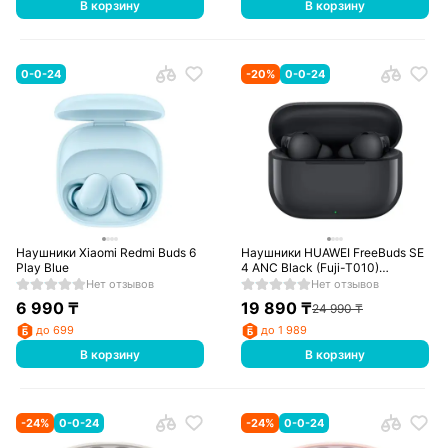
В корзину
В корзину
0-0-24
-
20
%
0-0-24
Наушники Xiaomi Redmi Buds 6
Наушники HUAWEI FreeBuds SE
Play Blue
4 ANC Black (Fuji-T010)
(55038497)
Нет отзывов
Нет отзывов
6 990
₸
19 890
₸
24 990
₸
до 699
до 1 989
В корзину
В корзину
-
24
%
0-0-24
-
24
%
0-0-24