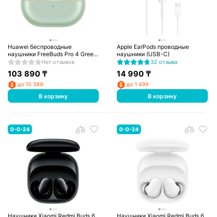
Huawei беспроводные
Apple EarPods проводные
наушники FreeBuds Pro 4 Green
наушники (USB-C)
(Piano-T180)
Нет отзывов
32 отзыва
103 890
₸
14 990
₸
до 10 389
до 1 499
В корзину
В корзину
0-0-24
0-0-24
Наушники Xiaomi Redmi Buds 6
Наушники Xiaomi Redmi Buds 6