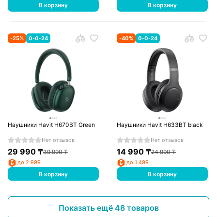
В корзину
В корзину
-
25
%
0-0-24
-
40
%
0-0-24
Наушники Havit H670BT Green
Наушники Havit H633BT black
Нет отзывов
Нет отзывов
29 990
₸
14 990
₸
39 990
₸
24 990
₸
до 2 999
до 1 499
В корзину
В корзину
Показать ещё 48 товаров