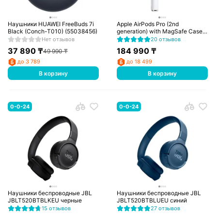
Наушники HUAWEI FreeBuds 7i
Apple AirPods Pro (2nd
Black (Conch-T010) (55038456)
generation) with MagSafe Case
(USB-C)
Нет отзывов
20 отзывов
37 890
₸
184 990
₸
49 990
₸
до 3 789
до 18 499
В корзину
В корзину
0-0-24
0-0-24
Наушники беспроводные JBL
Наушники беспроводные JBL
JBLT520BTBLKEU черные
JBLT520BTBLUEU синий
15 отзывов
27 отзывов