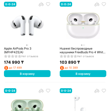
0-0-24
0-0-24
Apple AirPods Pro 3
Huawei беспроводные
(MFHP4ZE/A)
наушники FreeBuds Pro 4 White
(Piano-T180)
Нет отзывов
Нет отзывов
174 990
₸
103 890
₸
до 17 499
до 10 389
В корзину
В корзину
0-0-24
0-0-24