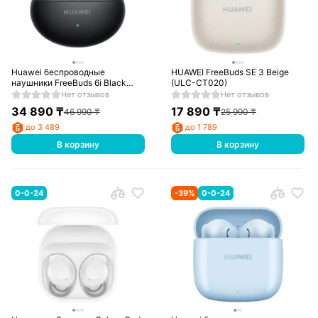
Huawei беспроводные
HUAWEI FreeBuds SE 3 Beige
наушники FreeBuds 6i Black
(ULC-CT020)
(Orca-T100)
Нет отзывов
Нет отзывов
34 890
₸
17 890
₸
46 990
₸
25 990
₸
до 3 489
до 1 789
В корзину
В корзину
0-0-24
-
39
%
0-0-24