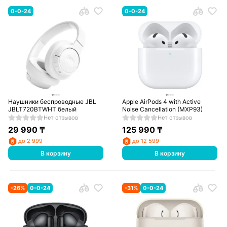
0-0-24
0-0-24
Наушники беспроводные JBL
Apple AirPods 4 with Active
JBLT720BTWHT белый
Noise Cancellation (MXP93)
Нет отзывов
Нет отзывов
29 990
₸
125 990
₸
до 2 999
до 12 599
В корзину
В корзину
-
26
%
0-0-24
-
31
%
0-0-24