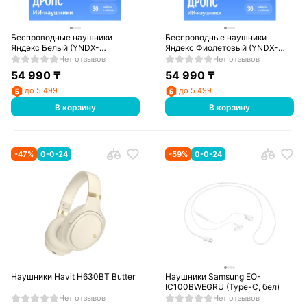
Беспроводные наушники
Беспроводные наушники
Яндекс Белый (YNDX-
Яндекс Фиолетовый (YNDX-
00150WHT)
00150VIO)
Нет отзывов
Нет отзывов
54 990
₸
54 990
₸
до 5 499
до 5 499
В корзину
В корзину
-
47
%
0-0-24
-
59
%
0-0-24
Наушники Havit H630BT Butter
Наушники Samsung EO-
IC100BWEGRU (Type-C, бел)
Нет отзывов
Нет отзывов