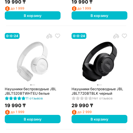
19 990
₸
19 990
₸
до 1 999
до 1 999
В корзину
В корзину
0-0-24
0-0-24
Наушники беспроводные JBL
Наушники беспроводные JBL
JBLT520BTWHTEU белые
JBLT720BTBLK черный
11 отзывов
Нет отзывов
19 990
₸
29 990
₸
до 1 999
до 2 999
В корзину
В корзину