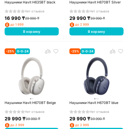
Наушники Havit H635BT black
Наушники Havit H670BT Silver
Нет отзывов
Нет отзывов
16 990
₸
29 990
₸
29 990
₸
39 990
₸
до 1 699
до 2 999
В корзину
В корзину
-
25
%
0-0-24
-
25
%
0-0-24
Наушники Havit H670BT Beige
Наушники Havit H670BT blue
Нет отзывов
Нет отзывов
29 990
₸
29 990
₸
39 990
₸
39 990
₸
до 2 999
до 2 999