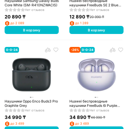
Наушники Samsung Galaxy Buds
Huawei беспроводные
Core White (SM-R410NZWACIS)
наушники FreeBuds SE 2 Blue
(MSC007)
Нет отзывов
Нет отзывов
20 890
₸
12 890
₸
20 990
₸
до 2 089
до 1 289
В корзину
В корзину
0-0-24
-
26
%
0-0-24
Наушники Орро Enco Buds3 Pro
Huawei беспроводные
Graphite Grey
наушники FreeBuds 6i Purple
(Orca-T100)
Нет отзывов
Нет отзывов
34 990
₸
34 890
₸
46 990
₸
до 3 499
до 3 489