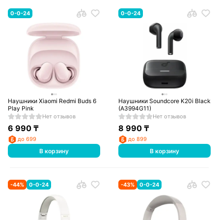
0-0-24
0-0-24
Наушники Xiaomi Redmi Buds 6
Наушники Soundcore K20i Black
Play Pink
(A3994G11)
Нет отзывов
Нет отзывов
6 990
₸
8 990
₸
до 699
до 899
В корзину
В корзину
-
44
%
0-0-24
-
43
%
0-0-24