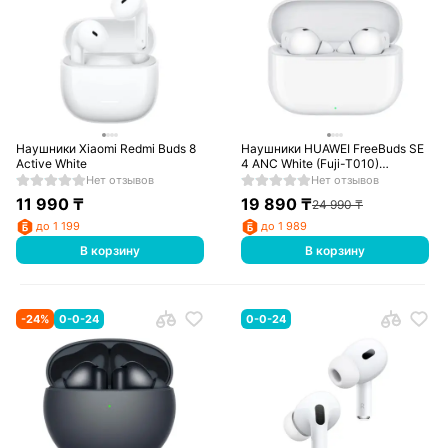
Наушники Xiaomi Redmi Buds 8
Наушники HUAWEI FreeBuds SE
Active White
4 ANC White (Fuji-T010)
(55038500)
Нет отзывов
Нет отзывов
11 990
₸
19 890
₸
24 990
₸
до 1 199
до 1 989
В корзину
В корзину
-
24
%
0-0-24
0-0-24