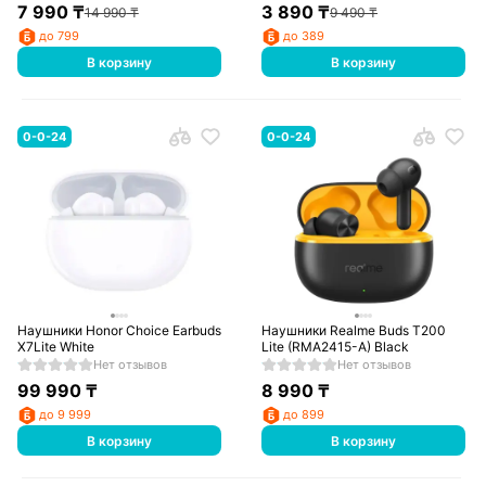
7 990
₸
3 890
₸
14 990
₸
9 490
₸
до 799
до 389
В корзину
В корзину
0-0-24
0-0-24
Наушники Honor Choice Earbuds
Наушники Realme Buds T200
X7Lite White
Lite (RMA2415-A) Black
Нет отзывов
Нет отзывов
99 990
₸
8 990
₸
до 9 999
до 899
В корзину
В корзину