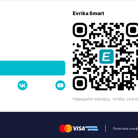
Evrika Smart
Наведите камеру, чтобы скач
Политика кон