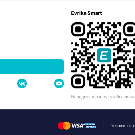
Evrika Smart
Наведите камеру, чтобы скач
Политика кон