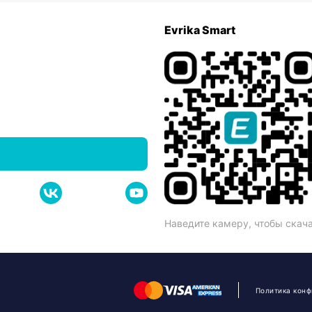
Evrika Smart
Наведите камеру, чтобы скач
Политика кон