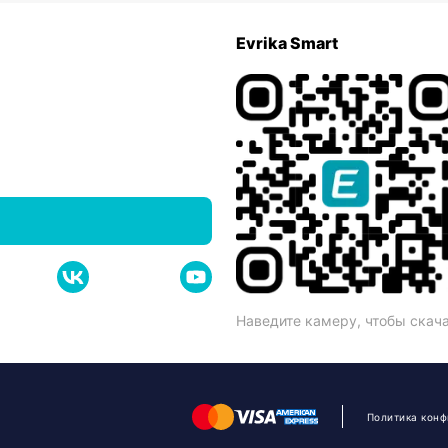
Evrika Smart
Наведите камеру, чтобы скач
Политика кон