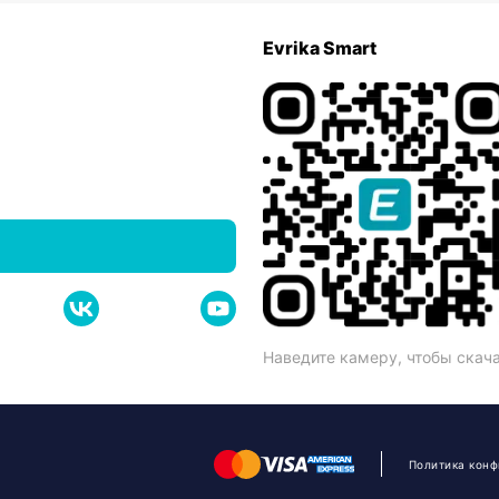
Evrika Smart
Наведите камеру, чтобы скач
Политика кон