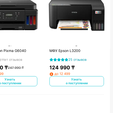
n Pixma G6040
МФУ Epson L3200
Нет отзывов
25 отзывов
90
₸
124 990
₸
247 990
₸
999
до 12 499
Узнать
Узнать
о поступлении
о поступлении