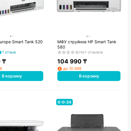
urope Smart Tank 520
МФУ струйное HP Smart Tank
580
1 отзыв
Нет отзывов
0
₸
104 990
₸
99
до 10 499
В корзину
В корзину
0-0-24