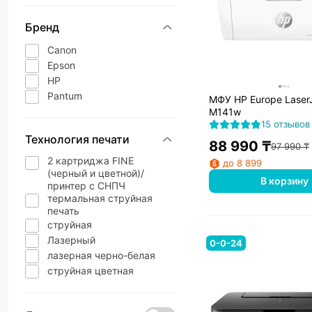
Бренд
Canon
Epson
HP
Pantum
МФУ HP Europe Laser
M141w
15 отзывов
Технология печати
88 990
₸
97 990
₸
2 картриджа FINE
до 8 899
(черный и цветной)/
В корзину
принтер с СНПЧ
термальная струйная
печать
струйная
Лазерный
0-0-24
лазерная черно-белая
струйная цветная