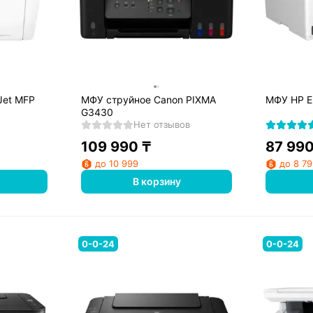
Jet MFP
МФУ струйное Canon PIXMA
МФУ HP E
G3430
Нет отзывов
109 990
₸
87 99
до 10 999
до 8 7
В корзину
0-0-24
0-0-24