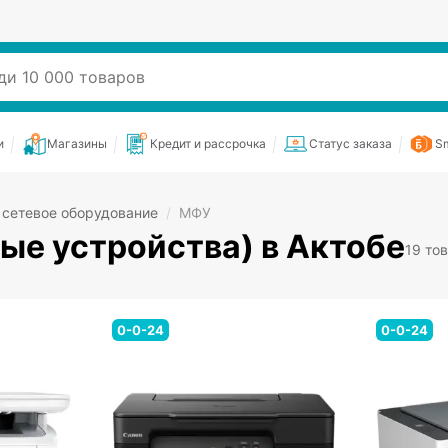
и
Магазины
Кредит и рассрочка
Статус заказа
Sm
 сетевое оборудование
/
МФУ
е устройства) в Актобе
19 то
0-0-24
0-0-24