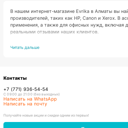
В нашем интернет-магазине Evrika в Алматы вы н
производителей, таких как HP, Canon и Xerox. В 
применения, а также для офисных нужд, включая 
реальными отзывами наших клиентов.
Читать дальше
МФУ, или многофункциональное устройство, предс
модели МФУ также оснащены дополнительными фун
особенно в офисных условиях.
Контакты
Одним из ключевых преимуществ МФУ является ст
покупка отдельных устройств с аналогичными фу
+7 (771) 936-54-54
С 09:00 до 21:00 (без выходных)
устройство как стандартный копир без необходи
Написать на WhatsApp
Написать на почту
Термин «многофункциональные принтеры» относит
отправки факсов, копирования. Главное преимуще
Получайте новые акции и скидки одним из первых!
затраты по обслуживанию, объединению операций