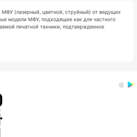
 МФУ (лазерный, цветной, струйный) от ведущих
елые модели МФУ, подходящие как для частного
гаемой печатной техники, подтвержденное
иборов: сканер, принтер, факс и копир. Многие
идеальным выбором для экономии пространства,
устройства обходится значительно дешевле, чем
 функцией копирования, позволяя использовать
 Может присутствовать опция сканирования,
а одном устройстве. За счет этого снижаются