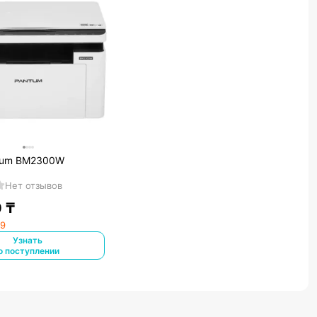
tum BM2300W
Нет отзывов
0
₸
99
Узнать
о поступлении