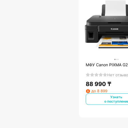
МФУ Canon PIXMA G2
Нет отзыв
88 990
₸
до 8 899
Узнать
о поступлени