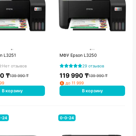
n L3251
МФУ Epson L3250
Нет отзывов
29 отзывов
90
₸
119 990
₸
139 990
₸
139 990
₸
599
до 11 999
В корзину
В корзину
0-24
0-0-24