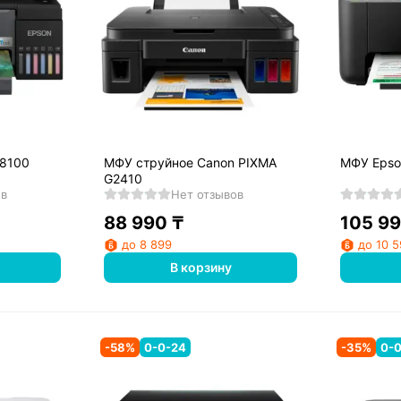
L8100
МФУ струйное Canon PIXMA
МФУ Epso
G2410
ов
Нет отзывов
88 990
₸
105 9
до 8 899
до 10 
В корзину
-
58
%
0-0-24
-
35
%
0-