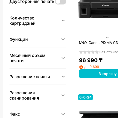
Двусторонняя печать
Количество
картриджей
Функции
МФУ Canon PIXMA G
Нет отзыв
Месячный объем
96 990
₸
печати
до 9 699
В корзину
Разрешение печати
Разрешения
0-0-24
сканирования
Факс