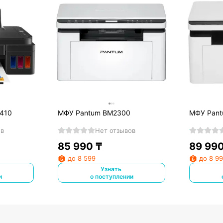
410
МФУ Pantum BM2300
МФУ Pan
ов
Нет отзывов
85 990
₸
89 99
до 8 599
до 8 9
Узнать
и
о поступлении