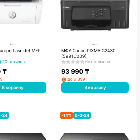
urope LaserJet MFP
МФУ Canon PIXMA G2430
(5991C009)
20 отзывов
Нет отзывов
0
₸
93 990
₸
99
до 9 399
В корзину
В корзину
0-24
-
14
%
0-0-24