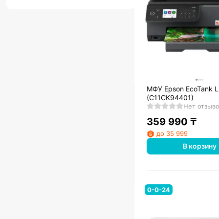
МФУ Epson EcoTank 
(C11CK94401)
Нет отзыв
359 990
₸
до 35 999
В корзину
0-0-24