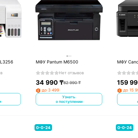
 L3256
МФУ Pantum M6500
МФУ Cano
ов
Нет отзывов
34 990
₸
159 9
82 990
₸
до 3 499
до 15 
Узнать
и
о поступлении
0-0-24
0-0-24