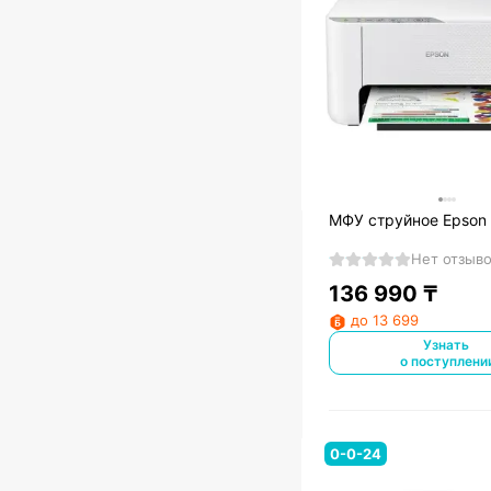
МФУ cтруйное Epson
Нет отзыв
136 990
₸
до 13 699
Узнать
о поступлени
0-0-24