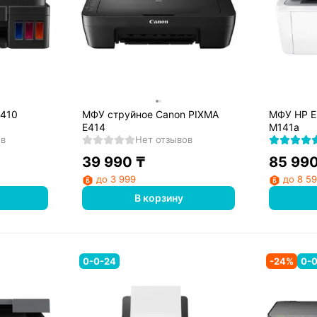
3410
МФУ струйное Canon PIXMA
МФУ HP E
E414
M141a
ов
Нет отзывов
39 990
₸
85 99
до 3 999
до 8 5
В корзину
0-0-24
-
24
%
0-