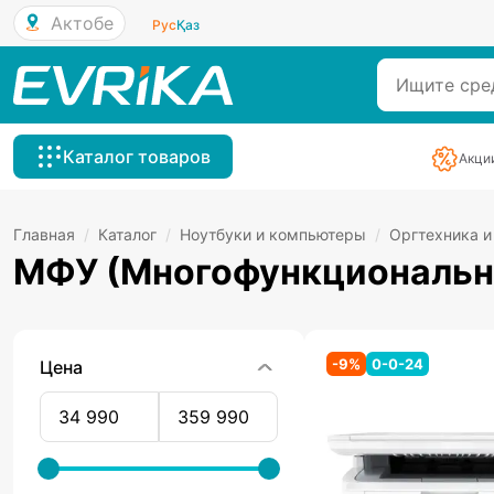
Актобе
Рус
Қаз
Каталог товаров
Акци
Главная
/
Каталог
/
Ноутбуки и компьютеры
/
Оргтехника и
МФУ (Многофункциональны
-
9
%
0-0-24
Цена