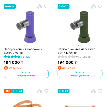
0-0-24
0-0-24
Перкуссионный массажер
Перкуссионный массажер
BORK D701 pl
BORK D701 gn
1 отзыв
Нет отзывов
194 000
₸
194 000
₸
до 19 400
до 19 400
Узнать
Узнать
о поступлении
о поступлении
-
9
%
0-0-24
0-0-24