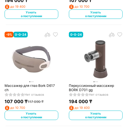
194 000
₸
107 000
₸
до 19 400
до 10 700
Узнать
Узнать
о поступлении
о поступлении
-
9
%
0-0-24
0-0-24
Массажер для глаз Bork D617
Перкуссионный массажер
ch
BORK D701 gg
Нет отзывов
Нет отзывов
107 000
₸
194 000
₸
117 090
₸
до 10 700
до 19 400
Узнать
Узнать
о поступлении
о поступлении