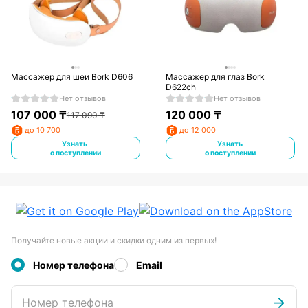
Массажер для шеи Bork D606
Массажер для глаз Bork
D622ch
Нет отзывов
Нет отзывов
107 000
₸
120 000
₸
117 090
₸
до 10 700
до 12 000
Узнать
Узнать
о поступлении
о поступлении
Получайте новые акции и скидки одним из первых!
Номер телефона
Email
Номер телефона