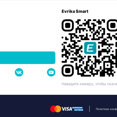
Evrika Smart
Наведите камеру, чтобы скач
Политика кон