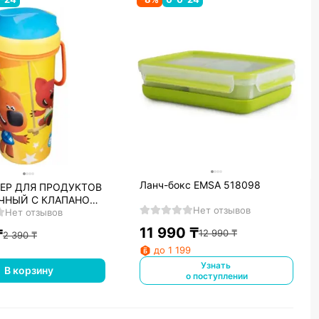
Ланч-бокс EMSA 518098
ЕР ДЛЯ ПРОДУКТОВ
ЧНЫЙ С КЛАПАНОМ
Нет отзывов
LE ПРЯМОУГОЛЬНЫЙ
Нет отзывов
тло-серый) 4331214
11 990
₸
₸
12 990
₸
2 390
₸
до 1 199
Узнать
В корзину
о поступлении