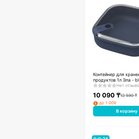
Контейнер для хране
продуктов 1л Эла - b
Нет отзыв
10 090
₸
12 590
₸
до 1 009
В корзину
0-0-24