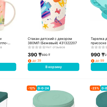
и
Стакан детский с декором
Тарелка д
етло-
380МЛ (Бежевый) 431322207
присоске
ов
Нет отзывов
Зеленый
390
₸
990
₸
690
₸
2
до 39
до 99
В корзину
-
12
%
0-0-24
-
23
%
0-