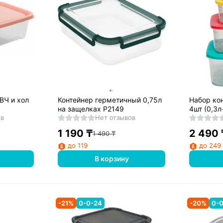
ВЧ и хол
Контейнер герметичный 0,75л
Набор ко
на защелках Р2149
4шт (0,3л
ов
Нет отзывов
Р2175
1 190
₸
2 490
1 490
₸
до 119
до 249
В корзину
-
21
%
0-0-24
-
20
%
0-