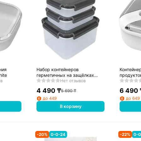
ния
Набор контейнеров
Контейне
hite
герметичных на защёлках
продуктов
ов
3шт(0,75л+0,75л+2,75л)
Нет отзывов
4 490
₸
6 490
5 690
₸
до 449
до 649
В корзину
-
20
%
0-0-24
-
22
%
0-0