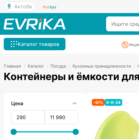
Актобе
Рус
Қаз
Каталог товаров
Акци
Главная
/
Каталог
/
Посуда
/
Кухонные принадлежности
/
Контейнеры и ёмкости для
-
51
%
0-0-24
Цена