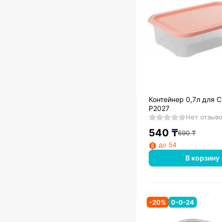
Контейнер 0,7л для С
Р2027
Нет отзыв
540
₸
690
₸
до 54
В корзину
-
20
%
0-0-24