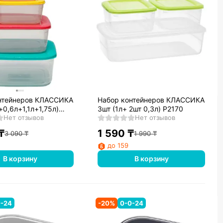
нтейнеров КЛАССИКА
Набор контейнеров КЛАССИКА
+0,6л+1,1л+1,75л)
3шт (1л+ 2шт 0,3л) Р2170
Нет отзывов
Нет отзывов
₸
1 590
₸
3 090
₸
1 990
₸
до 159
В корзину
В корзину
0-24
-
20
%
0-0-24