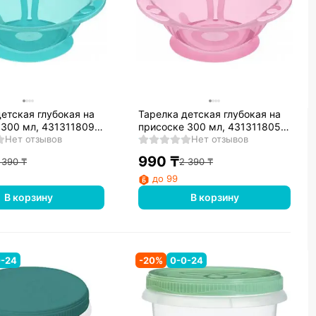
етская глубокая на
Тарелка детская глубокая на
 300 мл, 431311809,
присоске 300 мл, 431311805,
Нет отзывов
Розовый
Нет отзывов
990
₸
 390
₸
2 390
₸
до 99
В корзину
В корзину
0-24
-
20
%
0-0-24