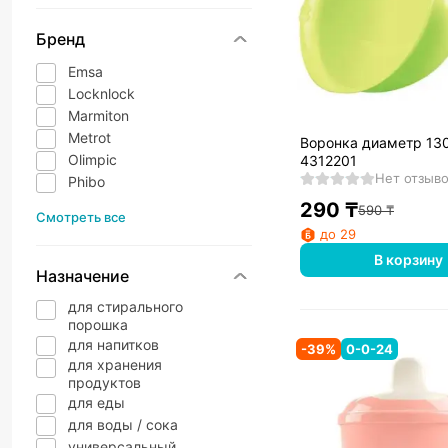
Бренд
Emsa
Locknlock
Marmiton
Metrot
Воронка диаметр 13
Olimpic
4312201
Нет отзыв
Phibo
290
₸
590
₸
Смотреть все
до 29
В корзину
Назначение
для стирального
порошка
для напитков
-
39
%
0-0-24
для хранения
продуктов
для еды
для воды / сока
универсальный