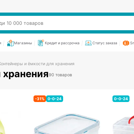
и
Магазины
Кредит и рассрочка
Статус заказа
Sm
Контейнеры и ёмкости для хранения
 хранения
90 товаров
-
31
%
0-0-24
0-0-24