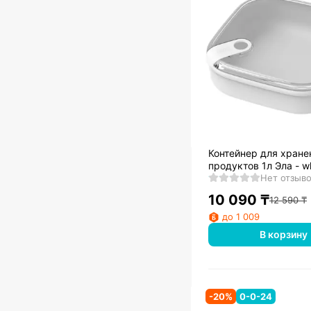
Контейнер для хране
продуктов 1л Эла - w
Нет отзыв
10 090
₸
12 590
₸
до 1 009
В корзину
-
20
%
0-0-24