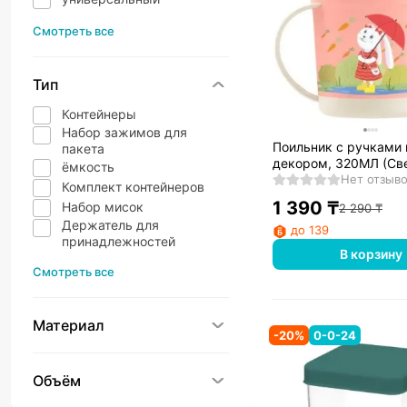
Смотреть все
Тип
Контейнеры
Набор зажимов для
Поильник с ручками 
пакета
декором, 320МЛ (Св
ёмкость
розовый) 431313233
Нет отзыв
Комплект контейнеров
1 390
₸
Набор мисок
2 290
₸
Держатель для
до 139
принадлежностей
В корзину
Смотреть все
Материал
-
20
%
0-0-24
Объём