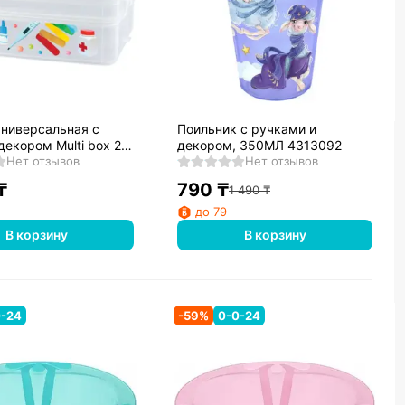
универсальная с
Поильник с ручками и
декором Multi box 2
декором, 350МЛ 4313092
245х160х105 мм,
Нет отзывов
Нет отзывов
Бесцветный)
₸
790
₸
1 490
₸
до 79
В корзину
В корзину
0-24
-
59
%
0-0-24