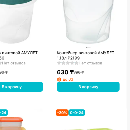
р винтовой АМУЛЕТ
Контейнер винтовой АМУЛЕТ
56
1,18л Р2199
Нет отзывов
Нет отзывов
630
₸
90
₸
790
₸
до 63
В корзину
В корзину
-24
-
20
%
0-0-24