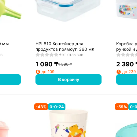
0 мм
HPL810 Контейнер для
Коробка 
продуктов прямоуг. 360 мл
ручкой и 
ов
Нет отзывов
секции, 
(1л+2л) (
1 090
₸
2 390
1 590
₸
до 109
до 239
В корзину
-
43
%
0-0-24
-
59
%
0-