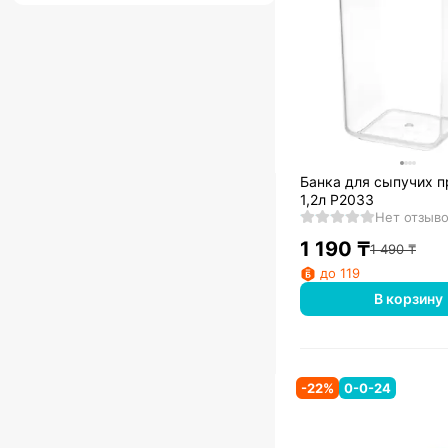
Банка для сыпучих п
1,2л Р2033
Нет отзыв
1 190
₸
1 490
₸
до 119
В корзину
-
22
%
0-0-24