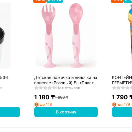
1536
Детская ложечка и вилочка на
КОНТЕЙН
присосе (Розовый) БытПласт
ГЕРМЕТИ
ов
431312005
Нет отзывов
ECO STY
1,1Л (Све
1 180
₸
1 790
1 690
₸
до 118
до 179
В корзину