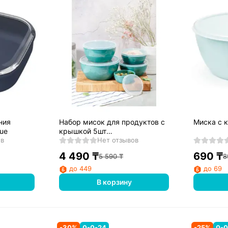
ния
Набор мисок для продуктов с
Миска с 
lue
крышкой 5шт
ов
(0,2л+0,4л+0,7л+1л+1,7л)
Нет отзывов
Р2107
4 490
₸
690
₸
5 590
₸
8
до 449
до 69
В корзину
-
30
%
0-0-24
-
25
%
0-0