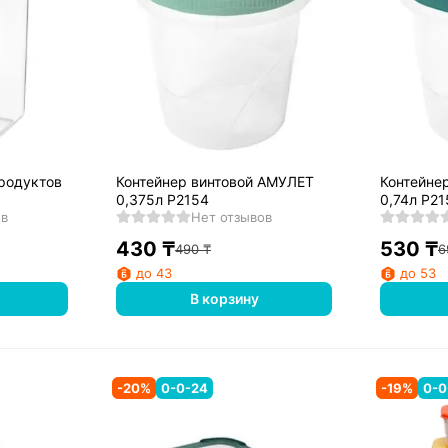
родуктов
Контейнер винтовой АМУЛЕТ
Контейне
0,375л Р2154
0,74л Р21
ов
Нет отзывов
430
₸
530
₸
490
₸
6
до 43
до 53
В корзину
-
20
%
0-0-24
-
19
%
0-0