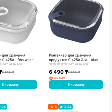
р для хранения
Контейнер для хранения
 0,425л - Эла white
продуктов 0,425л Эла - blue
Нет отзывов
Нет отзывов
₸
6 490
₸
8 090
₸
8 090
₸
до 649
В корзину
В корзину
-24
-
61
%
0-0-24