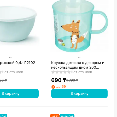
крышкой 0,4л Р2102
Кружка детская с декором и
нескользящим дном 200
Нет отзывов
мл,431323309, Зеленый
Нет отзывов
690
₸
90
₸
1 790
₸
до 69
В корзину
В корзину
-24
-
8
%
0-0-24