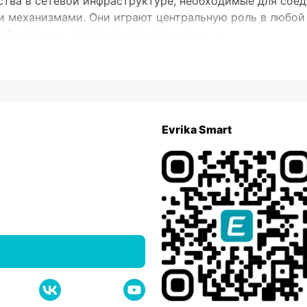
тва в сетевой инфраструктуре, необходимые для соед
механизмами. Они играют центральную роль в любой с
я быструю и надежную передачу данных.
Систематика коммутаторов
ым
остых сетевых решений, автоматически обрабатывая д
Evrika Smart
иях или малых офисах, где не требуется сложная конф
сширенные опции управления и конфигурации. Они поз
данных, улучшать безопасность и осуществлять монито
трах, где нужен контроль над большим количеством да
лючевые параметры коммутатор
ание стоит уделить следующим характеристикам:
ву портов, начиная от моделей с 8 портами для низких 
льные коммутаторы способны снабжать высокоскорост