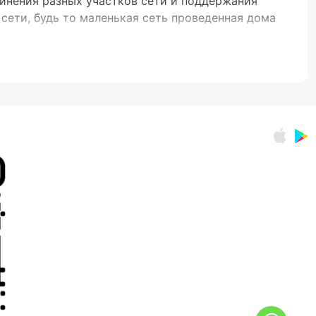
инения разных участков сети и поддержания
ети, будь то маленькая сеть проведенная дома
анные без дополнительных настроек. Они отлично
игурация сети.
воляют администраторам сети вносить изменения
ринг работы сети. Эти модели чаще всего
нных и подключений.
ов
сетей, до устройств с 24, 48 или даже 100
ную передачу данных, что критически важно для