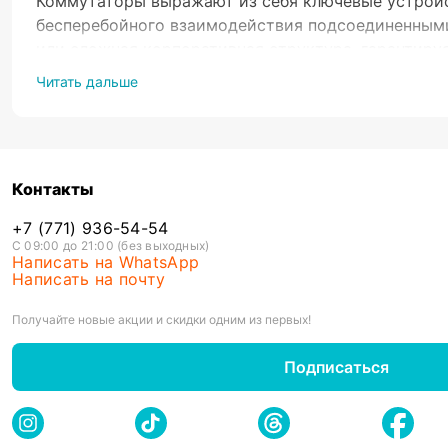
Коммутаторы выражают из себя ключевые устройс
бесперебойного взаимодействия подсоединенными 
или сложная корпоративная структура, гарантиру
Читать дальше
Коммутатор бывает управляемым и не управляем
Неуправляемый коммутатор
рассчитан для пр
Контакты
подходят для использования в домашних услов
Управляемые коммутаторы
предоставляют ра
+7 (771) 936-54-54
в работу устройств, настраивать приоритеты 
С 09:00 до 21:00 (без выходных)
Написать на WhatsApp
используются в больших офисах или дата-цен
Написать на почту
К
Получайте новые акции и скидки одним из первых!
При выборе сетевого коммутатора основное вним
Подписаться
Количество портов
- варьируются по количест
портами для больших корпоративных сетей.
Пропускная способность
: Высокопроизводите