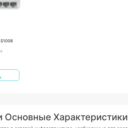
LS1008
ов
и
и Основные Характеристики