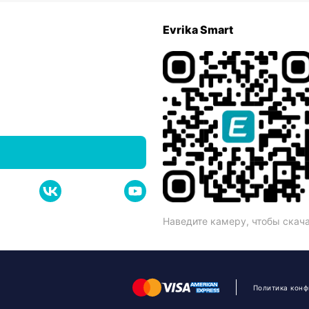
Evrika Smart
Наведите камеру, чтобы скач
Политика кон