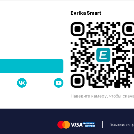
Evrika Smart
Наведите камеру, чтобы скач
Политика кон