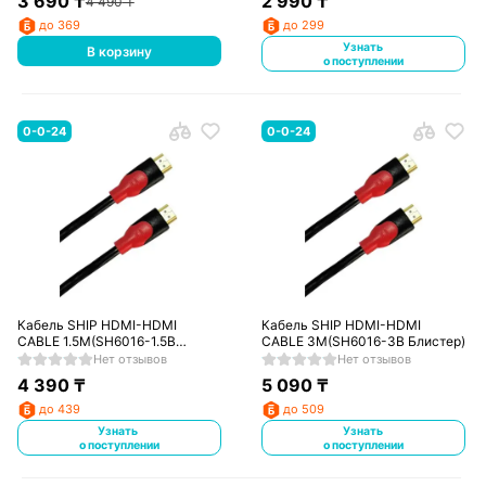
3 690
₸
2 990
₸
4 490
₸
до 369
до 299
Узнать
В корзину
о поступлении
0-0-24
0-0-24
Кабель SHIP HDMI-HDMI
Кабель SHIP HDMI-HDMI
CABLE 1.5M(SH6016-1.5B
CABLE 3M(SH6016-3B Блистер)
Блистер)
Нет отзывов
Нет отзывов
4 390
₸
5 090
₸
до 439
до 509
Узнать
Узнать
о поступлении
о поступлении