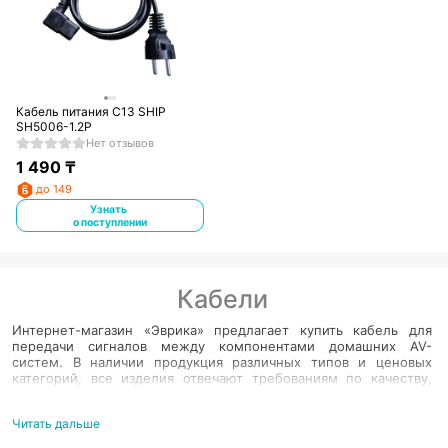
Кабель питания С13 SHIP
SH5006-1.2P
Нет отзывов
1 490
₸
до 149
Узнать
о поступлении
Кабели
Интернет-магазин «Эврика» предлагает купить кабель для
передачи сигналов между компонентами домашних AV-
систем. В наличии продукция различных типов и ценовых
категорий, все изделия отвечают требованиям по качеству,
имеют долгосрочные гарантии. Покупка у нас – это удобное
решение для постройки домашних аудио-видео систем без
Читать дальше
лишних затрат. Типы, параметры и длина кабеля – обзор
товаров Несмотря на все большее распространение