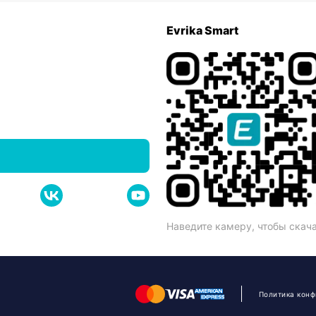
Evrika Smart
Наведите камеру, чтобы скач
Политика кон