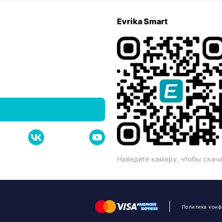
Evrika Smart
Наведите камеру, чтобы скач
Политика кон