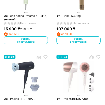
Фен для волос Dreame AHG11A,
Фен Bork F530 bg
зеленый
Нет отзывов
Нет отзывов
15 990
₸
107 000
₸
26 990
₸
до 1 599
до 10 700
Узнать
Узнать
о поступлении
о поступлении
0-0-24
0-0-24
Фен Philips BHD360/20
Фен Philips BHD827/00