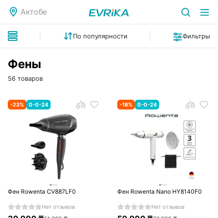
Актобе
По популярности
Фильтры
Фены
56 товаров
-
23
%
0-0-24
-
18
%
0-0-24
Фен Rowenta CV887LF0
Фен Rowenta Nano HY8140F0
Нет отзывов
Нет отзывов