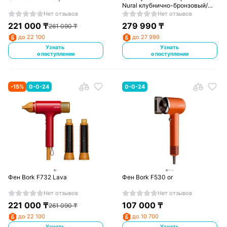
Nural клубнично-бронзовый/
нежно-розовый
Нет отзывов
Нет отзывов
221 000
₸
279 990
₸
261 090
₸
до 22 100
до 27 999
Узнать
Узнать
о поступлении
о поступлении
-
15
%
0-0-24
0-0-24
Фен Bork F732 Lava
Фен Bork F530 or
Нет отзывов
Нет отзывов
221 000
₸
107 000
₸
261 090
₸
до 22 100
до 10 700
Узнать
Узнать