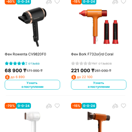
-
60
%
0-0-24
-
15
%
0-0-24
Фен Rowenta CV9820F0
Фен Bork F732or|rd Coral
2 отзыва
Нет отзывов
68 900
₸
221 000
₸
171 990
₸
261 090
₸
до 6 890
до 22 100
Узнать
Узнать
о поступлении
о поступлении
-
70
%
0-0-24
-
15
%
0-0-24