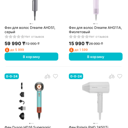
Фен для волос Dreame AHD51,
Фен для волос Dreame AHG11A,
серый
Фиолетовый
Нет отзывов
Нет отзывов
59 990
₸
15 990
₸
72 990
₸
26 990
₸
до 5 999
до 1 599
В корзину
В корзину
0-0-24
0-0-24
Фен Dyson HD16 Supersonic
Фен Polaris PHD 2450Ti