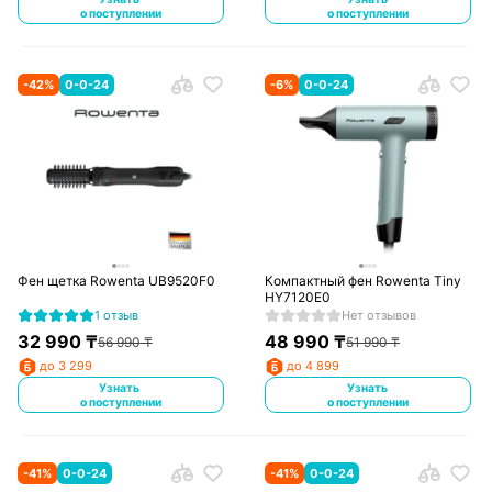
о поступлении
о поступлении
-
42
%
0-0-24
-
6
%
0-0-24
Фен щетка Rowenta UB9520F0
Компактный фен Rowenta Tiny
HY7120E0
1 отзыв
Нет отзывов
32 990
₸
48 990
₸
56 990
₸
51 990
₸
до 3 299
до 4 899
Узнать
Узнать
о поступлении
о поступлении
-
41
%
0-0-24
-
41
%
0-0-24