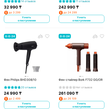
14 отзывов
11 отзывов
32 990
₸
242 990
₸
до 3 299
до 24 299
Узнать
Узнать
о поступлении
о поступлении
0-0-24
0-0-24
Фен Philips BHD308/10
Фен-стайлер Bork F732 GG/OR
20 отзывов
Нет отзывов
24 990
₸
261 090
₸
до 2 499
до 26 109
Узнать
Узнать
о поступлении
о поступлении