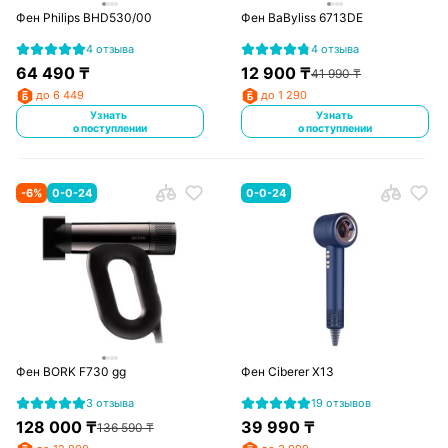
Фен Philips BHD530/00
Фен BaByliss 6713DE
4 отзыва
4 отзыва
64 490
₸
12 900
₸
41 990
₸
до 6 449
до 1 290
Узнать
Узнать
о поступлении
о поступлении
-
6
%
0-0-24
0-0-24
Фен BORK F730 gg
Фен Ciberer X13
3 отзыва
19 отзывов
128 000
₸
39 990
₸
136 590
₸