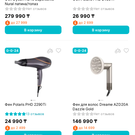
Nural патина/топаз
Нет отзывов
Нет отзывов
279 990
₸
26 990
₸
до 27 999
до 2 699
В корзину
В корзину
0-0-24
0-0-24
Фен Polaris PHD 2290Ti
Фен для волос Dreame AZD20A
Dazzle Gold
13 отзывов
Нет отзывов
24 990
₸
146 990
₸
до 2 499
до 14 699