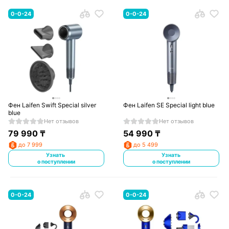
0-0-24
0-0-24
Фен Laifen Swift Special silver
Фен Laifen SE Special light blue
blue
Нет отзывов
Нет отзывов
79 990
₸
54 990
₸
до 7 999
до 5 499
Узнать
Узнать
о поступлении
о поступлении
0-0-24
0-0-24