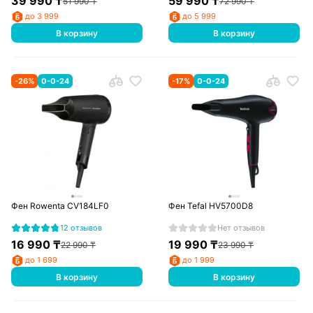
39 990
₸
59 990
₸
51 990
₸
72 990
₸
до 3 999
до 5 999
В корзину
В корзину
-
26
%
0-0-24
-
17
%
0-0-24
Фен Rowenta CV184LF0
Фен Tefal HV5700D8
12 отзывов
Нет отзывов
16 990
₸
19 990
₸
22 990
₸
23 990
₸
до 1 699
до 1 999
В корзину
В корзину