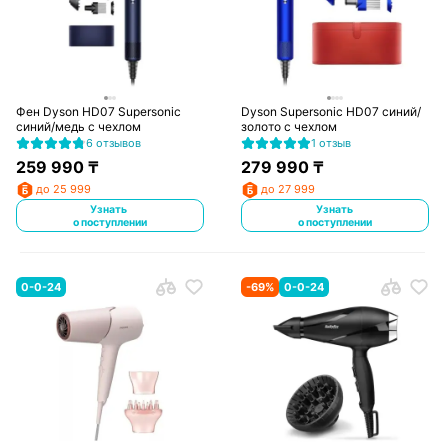
Фен Dyson HD07 Supersonic
Dyson Supersonic HD07 синий/
синий/медь с чехлом
золото с чехлом
6 отзывов
1 отзыв
259 990
₸
279 990
₸
до 25 999
до 27 999
Узнать
Узнать
о поступлении
о поступлении
0-0-24
-
69
%
0-0-24