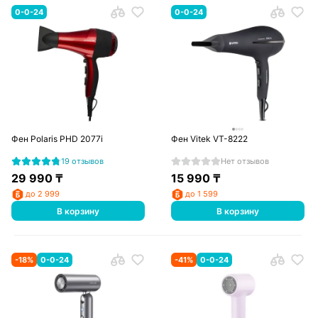
0-0-24
0-0-24
Фен Polaris PHD 2077i
Фен Vitek VT-8222
19 отзывов
Нет отзывов
29 990
₸
15 990
₸
до 2 999
до 1 599
В корзину
В корзину
-
18
%
0-0-24
-
41
%
0-0-24