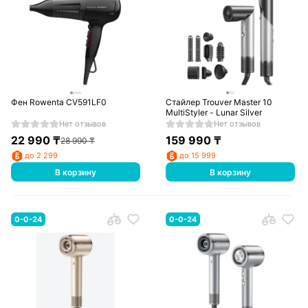
Фен Rowenta CV591LF0
Стайлер Trouver Master 10
MultiStyler - Lunar Silver
Нет отзывов
Нет отзывов
22 990
₸
159 990
₸
28 990
₸
до 2 299
до 15 999
В корзину
В корзину
0-0-24
0-0-24