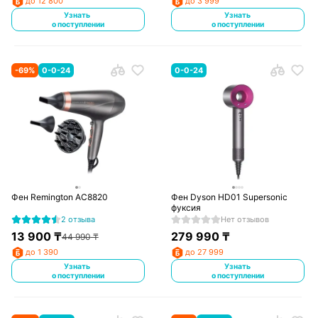
до 12 800
до 3 999
Узнать
Узнать
о поступлении
о поступлении
-
69
%
0-0-24
0-0-24
Фен Remington AC8820
Фен Dyson HD01 Supersonic
фуксия
2 отзыва
Нет отзывов
13 900
₸
279 990
₸
44 990
₸
до 1 390
до 27 999
Узнать
Узнать
о поступлении
о поступлении