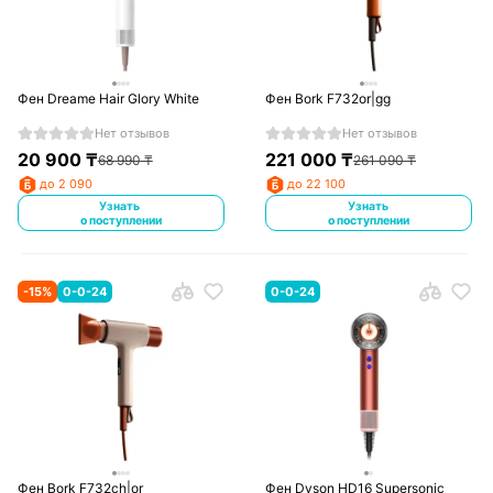
Фен Dreame Hair Glory White
Фен Bork F732or|gg
Нет отзывов
Нет отзывов
20 900
₸
221 000
₸
68 990
₸
261 090
₸
до 2 090
до 22 100
Узнать
Узнать
о поступлении
о поступлении
-
15
%
0-0-24
0-0-24
Фен Bork F732ch|or
Фен Dyson HD16 Supersonic