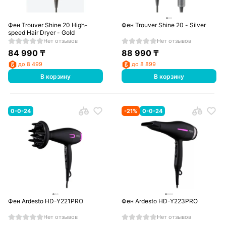
Фен Trouver Shine 20 High-
Фен Trouver Shine 20 - Silver
speed Hair Dryer - Gold
Нет отзывов
Нет отзывов
84 990
₸
88 990
₸
до 8 499
до 8 899
В корзину
В корзину
0-0-24
-
21
%
0-0-24
Фен Ardesto HD-Y221PRO
Фен Ardesto HD-Y223PRO
Нет отзывов
Нет отзывов