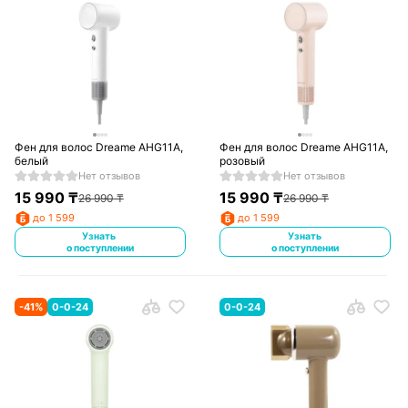
Фен для волос Dreame AHG11A,
Фен для волос Dreame AHG11A,
белый
розовый
Нет отзывов
Нет отзывов
15 990
₸
15 990
₸
26 990
₸
26 990
₸
до 1 599
до 1 599
Узнать
Узнать
о поступлении
о поступлении
-
41
%
0-0-24
0-0-24