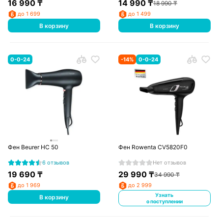
16 990
₸
14 990
₸
18 990
₸
до 1 699
до 1 499
В корзину
В корзину
0-0-24
-
14
%
0-0-24
Фен Beurer HC 50
Фен Rowenta CV5820F0
6 отзывов
Нет отзывов
19 690
₸
29 990
₸
34 990
₸
до 1 969
до 2 999
Узнать
В корзину
о поступлении