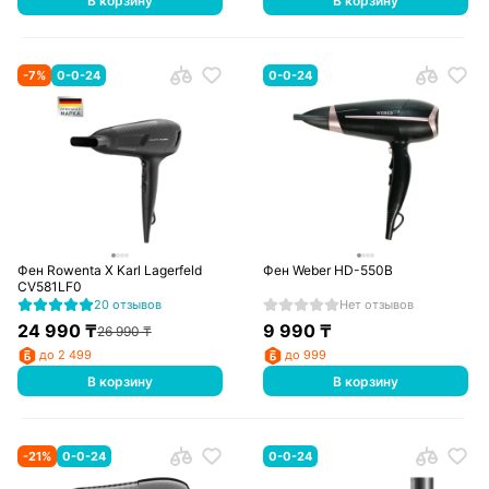
В корзину
В корзину
-
7
%
0-0-24
0-0-24
Фен Rowenta X Karl Lagerfeld
Фен Weber HD-550B
CV581LF0
20 отзывов
Нет отзывов
24 990
₸
9 990
₸
26 990
₸
до 2 499
до 999
В корзину
В корзину
-
21
%
0-0-24
0-0-24