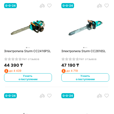
0-0-24
0-0-24
Электропила Sturm CC2416PSL
Электропила Sturm CC2616SL
Нет отзывов
Нет отзывов
44 390
₸
47 190
₸
до 4 439
до 4 719
Узнать
Узнать
о поступлении
о поступлении
0-0-24
0-0-24