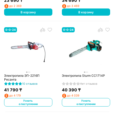
23 690
₸
34 690
₸
до 2 369
до 3 469
В корзину
В корзину
0-0-24
0-0-24
Электропила ЭП-2216П
Электропила Sturm CC1714P
Ресанта
10 отзывов
Нет отзывов
41 790
₸
40 390
₸
до 4 179
до 4 039
Узнать
Узнать
о поступлении
о поступлении