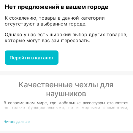
Нет предложений в вашем городе
К сожалению, товары в данной категории
отсутствуют в выбранном городе.
Однако у нас есть широкий выбор других товаров,
которые могут вас заинтересовать.
Перейти в каталог
Качественные чехлы для
наушников
В современном мире, где мобильные аксессуары становятся
не только функциональными, но и модными элементами,
чехлы для наушников занимают особое место. Особенно
актуальны становятся аксессуары для популярных моделей
наушников, таких как AirPods Pro. Рассмотрим чехлы от
Читать дальше
известных брендов Samsung и USAMS, которые сочетают в
себе стиль, защиту и доступную стоимость.