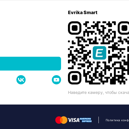
Evrika Smart
Наведите камеру, чтобы скач
Политика кон