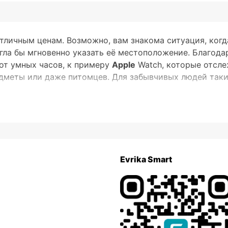
тличным ценам. Возможно, вам знакома ситуация, когд
огла бы мгновенно указать её местоположение. Благод
 от умных часов, к примеру
Apple
Watch, которые отсле
едметы или даже питомцев. Для забывчивых людей так
абирает популярность благодаря своей практичности, 
егко отслеживать расположение различных предметов 
истики, на которые стоит обратить внимание:
мально компактным, чтобы его можно было легко прик
ство эффективно работает в разнообразных температур
Evrika Smart
р должен надежно функционировать в условиях влажнос
громкой сигнализацией, чтобы быстро обнаруживать о
мобильным приложением, показывая местоположение об
ие модели могут быть дороже, они предлагают улучшен