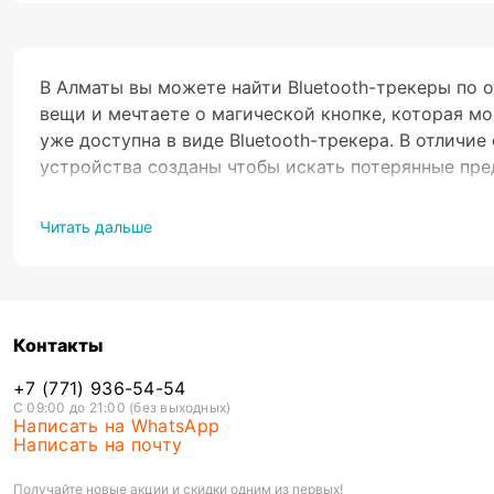
В Алматы вы можете найти Bluetooth-трекеры по о
вещи и мечтаете о магической кнопке, которая м
уже доступна в виде Bluetooth-трекера. В отличие
устройства созданы чтобы искать потерянные пр
При выборе
Bluetooth-трекера
, который быстро н
Читать дальше
ключевых аспектов. Эти устройства позволяют л
простым нажатием кнопки. Вот основные характер
Размер
: Идеальный трекер должен быть макси
Производительность
: Убедитесь, что устрой
Контакты
Водонепроницаемость и пылезащита
: Треке
Звуковая сигнализация
: Выбирайте модель с 
+7 (771) 936-54-54
С 09:00 до 21:00 (без выходных)
Написать на WhatsApp
Некоторые трекеры могут синхронизироваться с 
Написать на почту
позволяя изменять настройки удаленно. Хотя так
свою стоимость.
Получайте новые акции и скидки одним из первых!