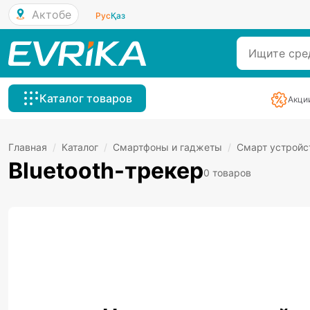
Актобе
Рус
Қаз
Каталог товаров
Акци
Главная
/
Каталог
/
Смартфоны и гаджеты
/
Смарт устройс
Bluetooth-трекер
0 товаров