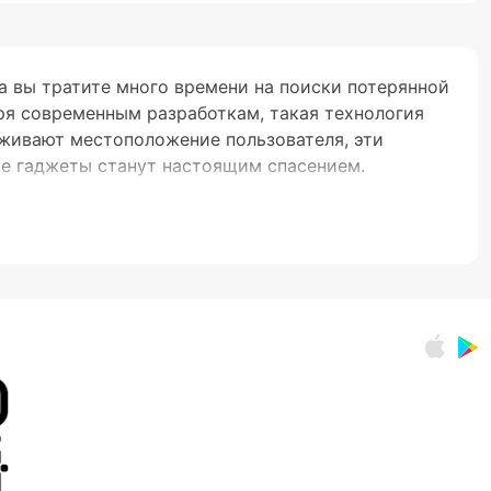
а вы тратите много времени на поиски потерянной
аря современным разработкам, такая технология
живают местоположение пользователя, эти
ие гаджеты станут настоящим спасением.
следует обратить внимание на несколько
— от домашних питомцев до ценных документов —
репить к любому объекту без дискомфорта.
ных и климатических условиях.
ти или пыли.
тслеживаемые объекты.
ъекта прямо на экране вашего телефона и
ное удобство управления и часто оправдывают