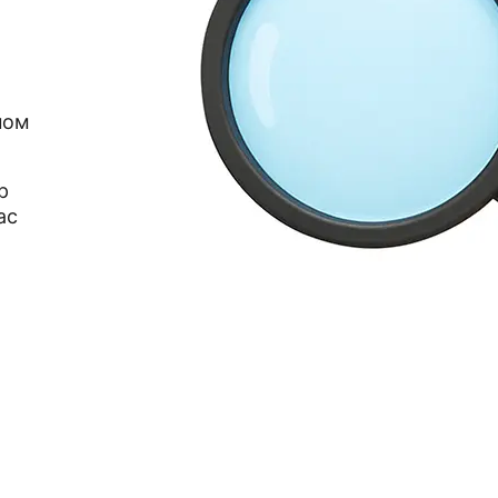
ном
р
ас