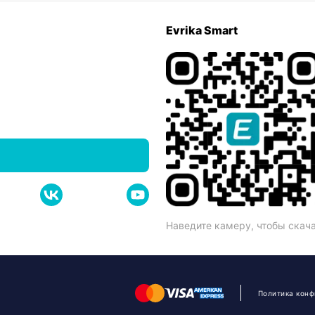
Evrika Smart
Наведите камеру, чтобы скач
Политика кон