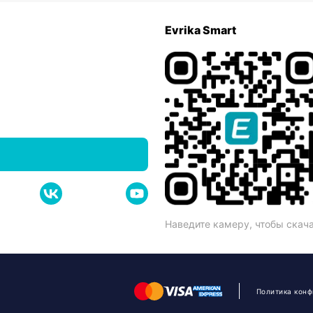
Evrika Smart
Наведите камеру, чтобы скач
Политика кон