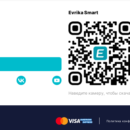
Evrika Smart
Наведите камеру, чтобы скач
Политика кон